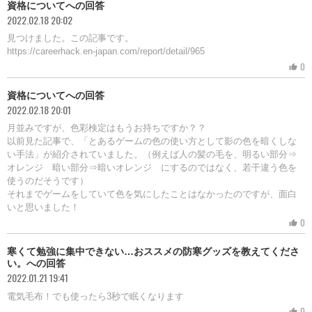
資格についてへの回答
2022.02.18 20:02
見つけました。この記事です。
https://careerhack.en-japan.com/report/detail/965
0
thumb_up
資格についてへの回答
2022.02.18 20:01
月並みですが、色彩検定はもうお持ちですか？？
以前見た記事で、「とあるゲームの色の使い方として影の色を暗くしな
い手法」が紹介されていました。（例えば人の髪の毛を、明るい部分⇒
オレンジ 暗い部分⇒暗いオレンジ にするのではなく、若干違う色を
使うのだそうです）
それまでゲームをしていて色を気にしたことはなかったのですが、面白
いと思いました！
0
thumb_up
寒くて勉強に集中できない…おススメの防寒グッズを教えてくださ
い。への回答
2022.01.21 19:41
電気毛布！でも使ったら3秒で眠くなります
0
thumb_up