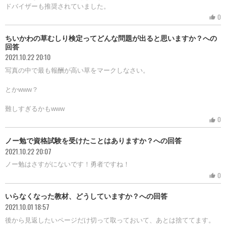
ドバイザーも推奨されていました。
0
thumb_up
ちいかわの草むしり検定ってどんな問題が出ると思いますか？への
回答
2021.10.22 20:10
写真の中で最も報酬が高い草をマークしなさい。
とかwww？
難しすぎるかもwww
0
thumb_up
ノー勉で資格試験を受けたことはありますか？への回答
2021.10.22 20:07
ノー勉はさすがにないです！勇者ですね！
0
thumb_up
いらなくなった教材、どうしていますか？への回答
2021.10.01 18:57
後から見返したいページだけ切って取っておいて、あとは捨ててます。