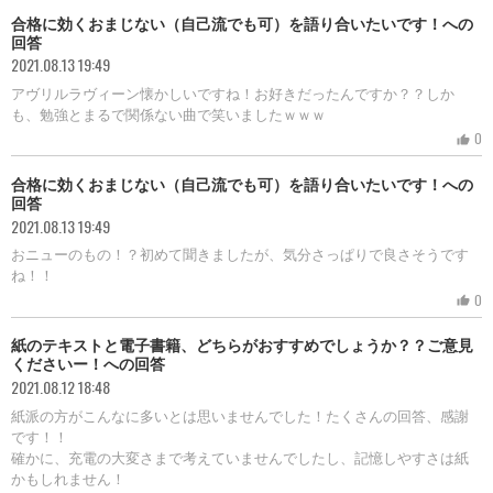
合格に効くおまじない（自己流でも可）を語り合いたいです！への
回答
2021.08.13 19:49
アヴリルラヴィーン懐かしいですね！お好きだったんですか？？しか
も、勉強とまるで関係ない曲で笑いましたｗｗｗ
0
thumb_up
合格に効くおまじない（自己流でも可）を語り合いたいです！への
回答
2021.08.13 19:49
おニューのもの！？初めて聞きましたが、気分さっぱりで良さそうです
ね！！
0
thumb_up
紙のテキストと電子書籍、どちらがおすすめでしょうか？？ご意見
くださいー！への回答
2021.08.12 18:48
紙派の方がこんなに多いとは思いませんでした！たくさんの回答、感謝
です！！
確かに、充電の大変さまで考えていませんでしたし、記憶しやすさは紙
かもしれません！