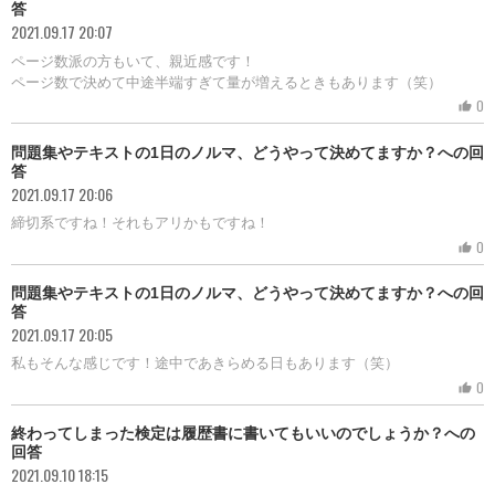
答
2021.09.17 20:07
ページ数派の方もいて、親近感です！
ページ数で決めて中途半端すぎて量が増えるときもあります（笑）
0
thumb_up
問題集やテキストの1日のノルマ、どうやって決めてますか？への回
答
2021.09.17 20:06
締切系ですね！それもアリかもですね！
0
thumb_up
問題集やテキストの1日のノルマ、どうやって決めてますか？への回
答
2021.09.17 20:05
私もそんな感じです！途中であきらめる日もあります（笑）
0
thumb_up
終わってしまった検定は履歴書に書いてもいいのでしょうか？への
回答
2021.09.10 18:15