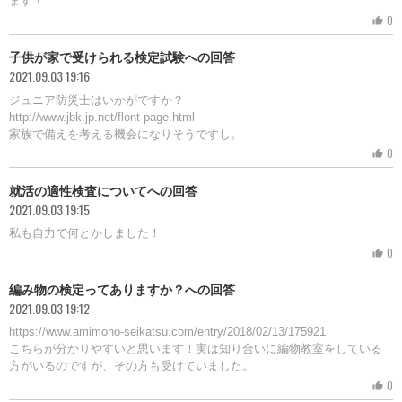
ます！
0
thumb_up
子供が家で受けられる検定試験への回答
2021.09.03 19:16
ジュニア防災士はいかがですか？
http://www.jbk.jp.net/flont-page.html
家族で備えを考える機会になりそうですし。
0
thumb_up
就活の適性検査についてへの回答
2021.09.03 19:15
私も自力で何とかしました！
0
thumb_up
編み物の検定ってありますか？への回答
2021.09.03 19:12
https://www.amimono-seikatsu.com/entry/2018/02/13/175921
こちらが分かりやすいと思います！実は知り合いに編物教室をしている
方がいるのですが、その方も受けていました。
0
thumb_up