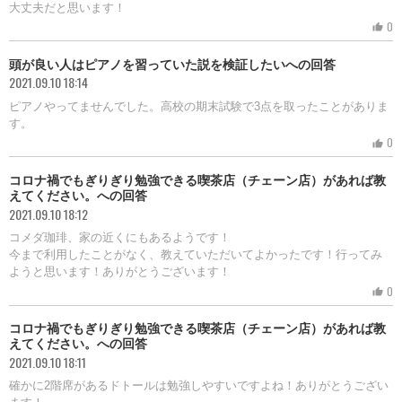
大丈夫だと思います！
0
thumb_up
頭が良い人はピアノを習っていた説を検証したいへの回答
2021.09.10 18:14
ピアノやってませんでした。高校の期末試験で3点を取ったことがありま
す。
0
thumb_up
コロナ禍でもぎりぎり勉強できる喫茶店（チェーン店）があれば教
えてください。への回答
2021.09.10 18:12
コメダ珈琲、家の近くにもあるようです！
今まで利用したことがなく、教えていただいてよかったです！行ってみ
ようと思います！ありがとうございます！
0
thumb_up
コロナ禍でもぎりぎり勉強できる喫茶店（チェーン店）があれば教
えてください。への回答
2021.09.10 18:11
確かに2階席があるドトールは勉強しやすいですよね！ありがとうござい