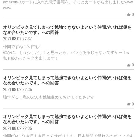
amazonのカートに入れた電子書籍を、そっとカートから出しましたwww
www
0
thumb_up
オリンピック見てしまって勉強できないよという仲間がいれば傷を
なめ合いたいです。への回答
2021.08.02 22:37
仲間ですね！＼(^^)／
確かに、もう少しだし！と思ったら、パラもあるじゃないですかー！w
私も終わったら全力出します！
0
thumb_up
オリンピック見てしまって勉強できないよという仲間がいれば傷を
なめ合いたいです。への回答
2021.08.02 22:35
強すぎる！私のぶんも勉強進めておいてくださいw
0
thumb_up
オリンピック見てしまって勉強できないよという仲間がいれば傷を
なめ合いたいです。への回答
2021.08.02 22:35
仲間(*´ω｀*) 今日も今日とてサボります。日本時間で見れるのがいいです