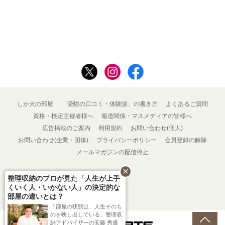
しか犬の部屋
「受験の口コミ・体験談」の書き方
よくあるご質問
資格・検定主催者様へ
報道関係・マスメディアの皆様へ
広告掲載のご案内
利用規約
お問い合わせ(個人)
お問い合わせ(企業・団体)
プライバシーポリシー
会員登録の解除
メールマガジンの配信停止
close
整理収納のプロが見た「人生が上手
くいく人・いかない人」の決定的な
部屋の違いとは？
「部屋の状態は、人生そのも
のを映し出している」整理収
納アドバイザーの安藤 秀通