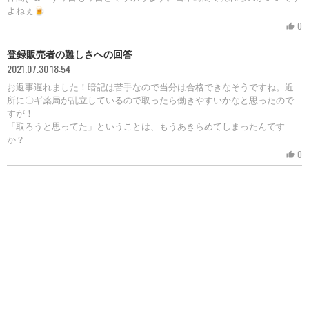
よねぇ🍺
0
thumb_up
登録販売者の難しさへの回答
2021.07.30 18:54
お返事遅れました！暗記は苦手なので当分は合格できなそうですね。近
所に〇ギ薬局が乱立しているので取ったら働きやすいかなと思ったので
すが！
「取ろうと思ってた」ということは、もうあきらめてしまったんです
か？
0
thumb_up