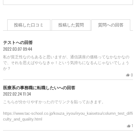
投稿した口コミ
投稿した質問
質問への回答
テストへの回答
2022.03.07 09:44
私が貧乏性なのもあると思いますが、通信講座の価格ってなかなかなの
で、それを思えばやらなきゃ！という気持ちになるんじゃないでしょう
か？
0
thumb_up
医療系の事務職に転職したいへの回答
2022.02.24 11:34
こちらが分かりやすかったのでリンクを貼っておきます。
https://www.tac-school.co.jp/kouza_iryou/iryou_kaisetsu/column_test_diffi
culty_and_quality.html
1
thumb_up