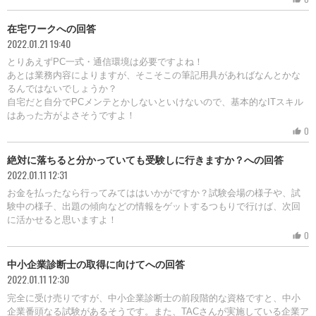
在宅ワークへの回答
2022.01.21 19:40
とりあえずPC一式・通信環境は必要ですよね！
あとは業務内容によりますが、そこそこの筆記用具があればなんとかな
るんではないでしょうか？
自宅だと自分でPCメンテとかしないといけないので、基本的なITスキル
はあった方がよさそうですよ！
0
thumb_up
絶対に落ちると分かっていても受験しに行きますか？への回答
2022.01.11 12:31
お金を払ったなら行ってみてははいかがですか？試験会場の様子や、試
験中の様子、出題の傾向などの情報をゲットするつもりで行けば、次回
に活かせると思いますよ！
0
thumb_up
中小企業診断士の取得に向けてへの回答
2022.01.11 12:30
完全に受け売りですが、中小企業診断士の前段階的な資格ですと、中小
企業番頭なる試験があるそうです。また、TACさんが実施している企業ア