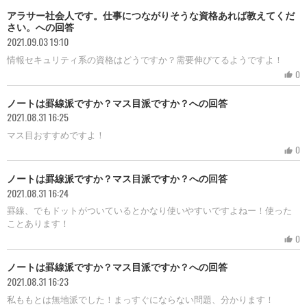
アラサー社会人です。仕事につながりそうな資格あれば教えてくだ
さい。への回答
2021.09.03 19:10
情報セキュリティ系の資格はどうですか？需要伸びてるようですよ！
0
thumb_up
ノートは罫線派ですか？マス目派ですか？への回答
2021.08.31 16:25
マス目おすすめですよ！
0
thumb_up
ノートは罫線派ですか？マス目派ですか？への回答
2021.08.31 16:24
罫線、でもドットがついているとかなり使いやすいですよねー！使った
ことあります！
0
thumb_up
ノートは罫線派ですか？マス目派ですか？への回答
2021.08.31 16:23
私ももとは無地派でした！まっすぐにならない問題、分かります！