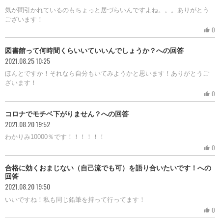
気が間引かれているのもちょっと居づらいんですよね。。。ありがとう
ございます！
0
thumb_up
図書館って何時間くらいいていいんでしょうか？への回答
2021.08.25 10:25
ほんとですか！それなら自分もいてみようかと思います！ありがとうご
ざいます！
0
thumb_up
コロナでモチベ下がりません？への回答
2021.08.20 19:52
わかりみ10000％です！！！！！！
0
thumb_up
合格に効くおまじない（自己流でも可）を語り合いたいです！への
回答
2021.08.20 19:50
いいですね！私も同じ鉛筆を持って行ってます！
0
thumb_up