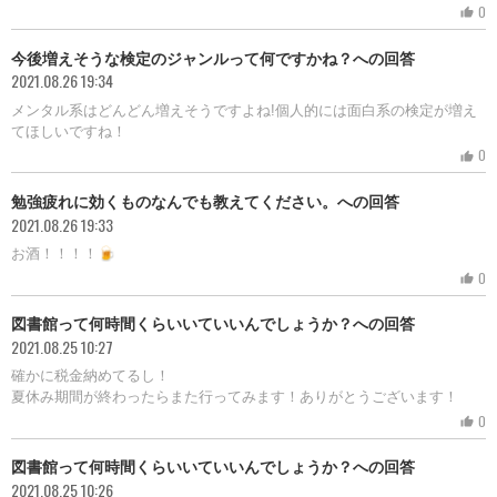
0
thumb_up
今後増えそうな検定のジャンルって何ですかね？への回答
2021.08.26 19:34
メンタル系はどんどん増えそうですよね!個人的には面白系の検定が増え
てほしいですね！
0
thumb_up
勉強疲れに効くものなんでも教えてください。への回答
2021.08.26 19:33
お酒！！！！🍺
0
thumb_up
図書館って何時間くらいいていいんでしょうか？への回答
2021.08.25 10:27
確かに税金納めてるし！
夏休み期間が終わったらまた行ってみます！ありがとうございます！
0
thumb_up
図書館って何時間くらいいていいんでしょうか？への回答
2021.08.25 10:26