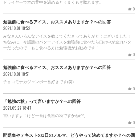
ドライヤーで本の背中を温めるとうまくもぎ取れます。
0
thumb_up
勉強前に食べるアイス、おススメありますか？への回答
2021.10.01 18:52
みなさんいろんなアイスを教えてくださってありがとうございました！
ちなみに、今話題のバターアイスを勉強前に食べたら口の中が全力バタ
ーだったので、もし食べる方は勉強後がお勧めです！
0
thumb_up
勉強前に食べるアイス、おススメありますか？への回答
2021.10.01 18:51
チョコモナカジャンボ一番好きです(笑)
0
thumb_up
「勉強の秋」って言いますか？への回答
2021.09.27 18:47
言いますよ！けど一番は食欲の秋ですかね(^^;
0
thumb_up
問題集やテキストの1日のノルマ、どうやって決めてますか？への回