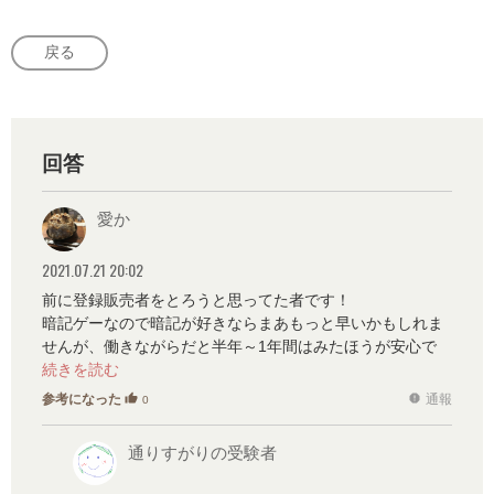
戻る
回答
愛か
2021.07.21 20:02
前に登録販売者をとろうと思ってた者です！
暗記ゲーなので暗記が好きならまあもっと早いかもしれま
せんが、働きながらだと半年～1年間はみたほうが安心で
す。
試験が年1なのでタイミング見計らってください。
参考になった
通報
thumb_up
report
0
通りすがりの受験者