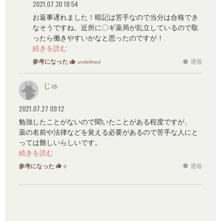
2021.07.30 18:54
お返事遅れました！暗記は苦手なので当分は合格でき
なそうですね。近所に〇ギ薬局が乱立しているので取
ったら働きやすいかなと思ったのですが！
「取ろうと思ってた」ということは、もうあきらめて
しまったんですか？
参考になった
通報
thumb_up
report
undefined
じゅ
2021.07.27 09:12
勉強したことがないので聞いたことがある程度ですが、
薬の名前や法律などを覚える必要があるので苦手な人にと
っては難しいらしいです。
一度問題やテキストを見てみるのをお勧めします。
参考になった
通報
thumb_up
report
0