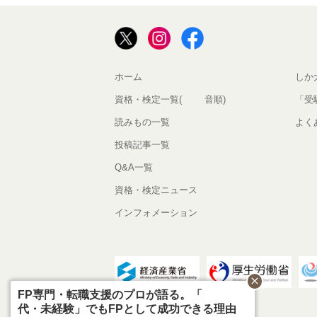
ホーム
しか
資格・検定一覧(50音順)
「受
読みもの一覧
よく
投稿記事一覧
Q&A一覧
資格・検定ニュース
インフォメーション
close
FP専門・転職支援のプロが語る。「40
代・未経験」でもFPとして成功できる理由