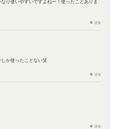
かなり使いやすいですよねー！使ったことありま
通報
report
でしか使ったことない笑
通報
report
通報
report