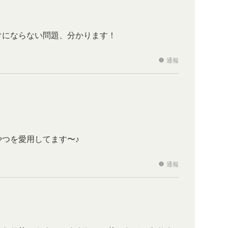
ぐにならない問題、分かります！
通報
report
つを愛用してます〜♪
通報
report