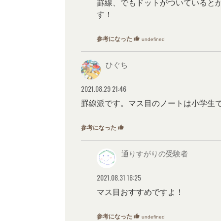
罫線、でもドットがついていると
す！
参考になった
thumb_up
undefined
ひぐち
2021.08.29 21:46
罫線派です。マス目のノートは小学生
参考になった
thumb_up
0
通りすがりの受験者
2021.08.31 16:25
マス目おすすめですよ！
参考になった
thumb_up
undefined