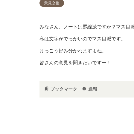
意見交換
みなさん、ノートは罫線派ですか？マス目
私は文字がでっかいのでマス目派です。
けっこう好み分かれますよね。
皆さんの意見を聞きたいですー！
ブックマーク
通報
bookmarks
report