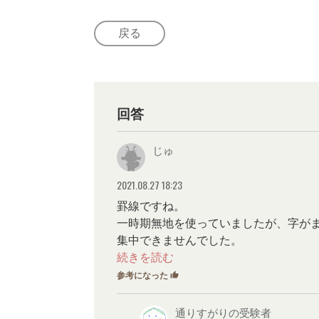
戻る
回答
じゅ
2021.08.27 18:23
罫線ですね。
一時期無地を使っていましたが、字が
集中できませんでした。
参考になった
thumb_up
0
通りすがりの受験者