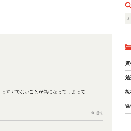
資
勉
まっすぐでないことが気になってしまって
教
進
通報
report