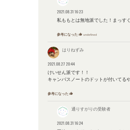
2021.08.31 16:23
私ももとは無地派でした！まっす
参考になった
thumb_up
undefined
はりねずみ
2021.08.27 20:44
けいせん派です！！
キャンパスノートのドットが付いてるや
参考になった
thumb_up
0
通りすがりの受験者
2021.08.31 16:24