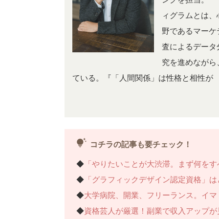
ィグラムとは、
野であるマーケ
査によるデータ
究を進めながら
ている。『「人間関係」は性格と相性が
tips_and_updates
コチラの記事も要チェック！
◆
「やりたいことが大渋滞。まず何をす
◆
「グラフィックデザイン認定資格」は
◆
大学病院、開業、フリーランス。イマ
◆
資格芸人が厳選！副業で収入アップが