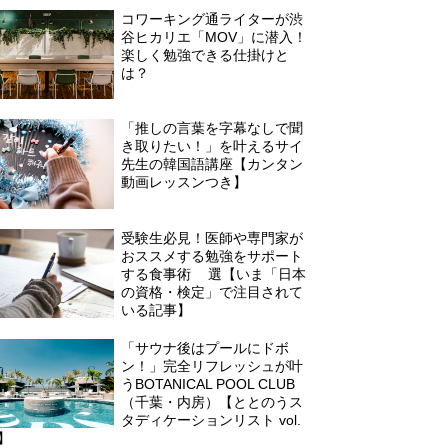
コワーキング通ライターが渋
谷ヒカリエ「MOV」に潜入！
楽しく勉強できる仕掛けと
は？
「推しの言葉を字幕なしで聞
き取りたい！」を叶えるサイ
先生の韓国語講座【カンタン
動画レッスンつき】
受験生必見！医師や専門家が
おススメする勉強をサポート
する食事術3選【いま「日本
の資格・検定」で注目されて
いる記事】
「サウナ後はプールにドボ
ン！」完全リフレッシュが叶
うBOTANICAL POOL CLUB
（千葉・内房）【ととのうス
タディケーションリスト vol.
】