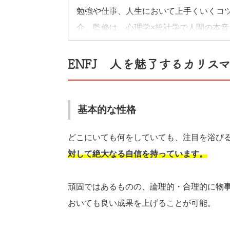
勉強や仕事、人生において上手くいくコ
介。監修は、心理学×統計学で人間の本
ィグラム」の研究を行う木原 誠太郎氏。
ENFJ 人を魅了するカリス
己を知って自分に合ったアプローチをす
も!? 今すぐ自分のタイプをチェックして
基本的な性格
どこにいても何をしていても、注目を浴び
対して絶大なる自信を持っています。
頑固ではあるものの、論理的・合理的に物
おいても良い成果を上げることが可能。