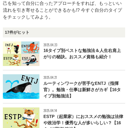
己を知って自分に合ったアプローチをすれば、もっといい
流れを引き寄せることができるかも!? 今すぐ自分のタイプ
をチェックしてみよう。
17件がヒット
2025.04.23
16タイプ別ベストな勉強法＆人生右肩上
がりの秘訣。おススメ資格も紹介！
2025.04.21
ルーティンワークが苦手なENTJ（指揮
官）。勉強・仕事は新鮮さがカギ【16タ
イプ別勉強法】
2025.04.14
ESTP（起業家）におススメの勉強は法律
や政治学！優秀な人が多いらしい？【16