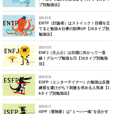
プ別勉強法】
2025.03.10
ENTP（討論者）はストイック！目標を立
てると勉強＆仕事の効率UP【16タイプ別
勉強法】
2025.03.03
ENFJ（主人公）は目標に向かって一直
線！グループ勉強も◎【16タイプ別勉強
法】
2025.02.24
ESFP（エンターテイナー）の勉強は反復
練習を避けがち？刺激を求める人気者【1
6タイプ別勉強法】
2025.02.17
ISFP（冒険家）は”ミーハー魂”を活かす