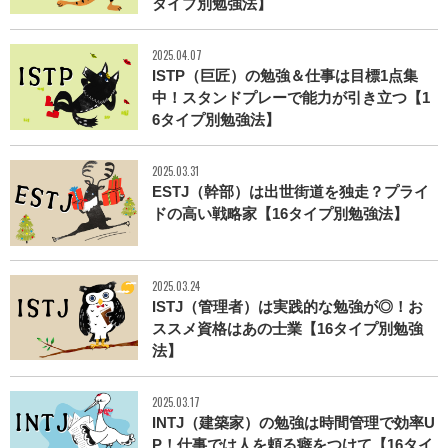
タイプ別勉強法】
2025.04.07
ISTP（巨匠）の勉強＆仕事は目標1点集
中！スタンドプレーで能力が引き立つ【1
6タイプ別勉強法】
2025.03.31
ESTJ（幹部）は出世街道を独走？プライ
ドの高い戦略家【16タイプ別勉強法】
2025.03.24
ISTJ（管理者）は実践的な勉強が◎！お
ススメ資格はあの士業【16タイプ別勉強
法】
2025.03.17
INTJ（建築家）の勉強は時間管理で効率U
P！仕事では人を頼る癖をつけて【16タイ