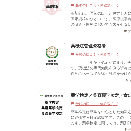
受験の口コミ・体験談 (0)
chat_bubble
薬剤師は、医師の出した処方せん
国家資格のひとつです。医療従事
の研究・開発においても欠かせない
school
薬機法管理資格者
受験の口コミ・体験談 (0)
chat_bubble
2006年から認定が始まり、美
す。薬機法の専門知識を測る資格と
自分のペースで受講・試験を受けら
school
薬学検定／美容薬学検定／食
受験の口コミ・体験談 (0)
chat_bubble
薬学検定は薬学を中心とした知識
に評価する検定試験です。この2
ます。薬学検定に関しては、薬剤師
school