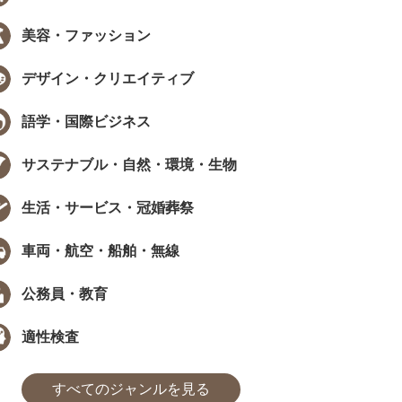
美容・ファッション
EW
NEW
デザイン・クリエイティブ
語学・国際ビジネス
サステナブル・自然・環境・生物
データで見る資格・検定
インタビュー
生活・サービス・冠婚葬祭
職で資格は武器になる？採用担当
［ PR ］ 時間が限られていても、学
405人に聞いた、資格...
び方は工夫できる。福田萌さんに学..
車両・航空・船舶・無線
た
まなびインサイト
#モチベーション
#採用担当者に聞いた
#アンケート
#勉強方法
#PROMOTION
#モチベーション
#気になるあの
#アンケ
公務員・教育
適性検査
すべてのジャンルを見る