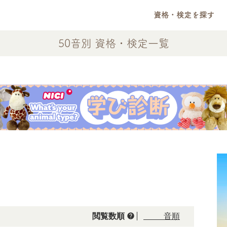
資格・検定を探す
50音別 資格・検定一覧
help
閲覧数順
50音順