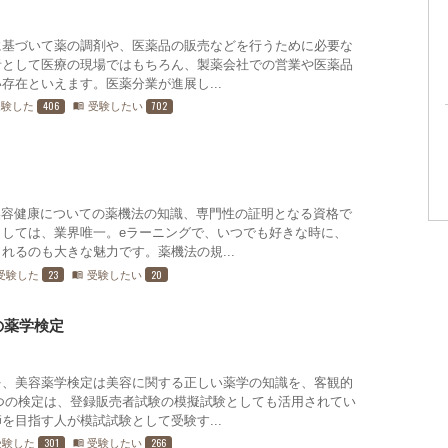
に基づいて薬の調剤や、医薬品の販売などを行うために必要な
者として医療の現場ではもちろん、製薬会社での営業や医薬品
存在といえます。医薬分業が進展し...
406
702
受験した
受験したい
menu_book
容健康についての薬機法の知識、専門性の証明となる資格で
しては、業界唯一。eラーニングで、いつでも好きな時に、
れるのも大きな魅力です。薬機法の規...
23
20
受験した
受験したい
menu_book
の薬学検定
を、美容薬学検定は美容に関する正しい薬学の知識を、客観的
つの検定は、登録販売者試験の模擬試験としても活用されてい
を目指す人が模試試験として受験す...
301
266
受験した
受験したい
menu_book