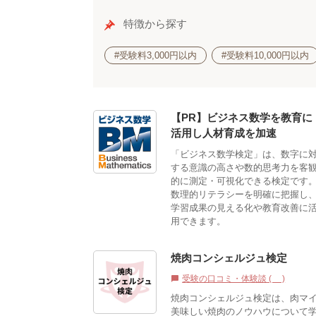
特徴から探す
#受験料3,000円以内
#受験料10,000円以内
【PR】ビジネス数学を教育に
活用し人材育成を加速
「ビジネス数学検定」は、数字に
する意識の高さや数的思考力を客
的に測定・可視化できる検定です
数理的リテラシーを明確に把握し
学習成果の見える化や教育改善に
用できます。
焼肉コンシェルジュ検定
受験の口コミ・体験談 (0)
chat_bubble
焼肉コンシェルジュ検定は、肉マ
美味しい焼肉のノウハウについて