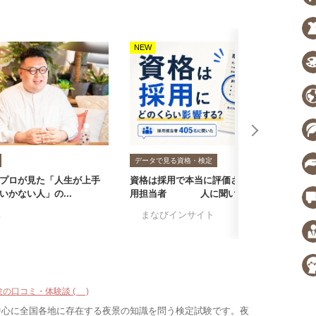
NEW
N
データで見る資格・検定
プロが見た「人生が上手
資格は採用で本当に評価される？採
転
いかない人」の...
用担当者405人に聞いた...
者
る
#まなびインサイト
#採用担当者に聞い
#
験の口コミ・体験談 (3)
中心に全国各地に存在する夜景の知識を問う検定試験です。夜