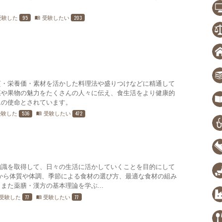
95
203
受験した
受験したい
menu_book
質・栄養価・素材を活かした料理法や盛りつけなどに精通して
菜や果物の魅力をたくさんの人々に伝え、食生活をより健康的
エの使命とされています。
536
472
受験した
受験したい
menu_book
知識を取得して、日々の生活に活かしていくことを目的にして
から体質や体調、季節による食材の選び方、最適な食材の組み
また薬膳・漢方の基本理論を学ぶ...
77
77
受験した
受験したい
menu_book