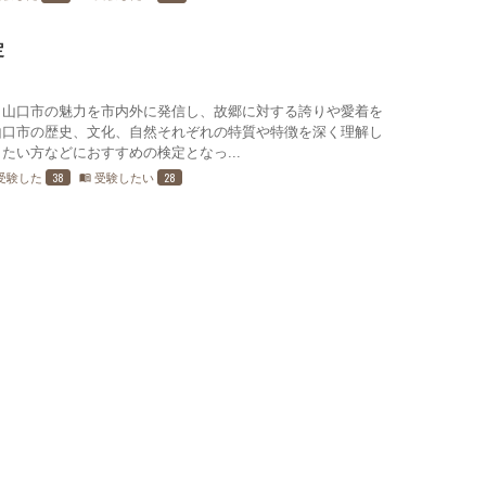
定
、山口市の魅力を市内外に発信し、故郷に対する誇りや愛着を
山口市の歴史、文化、自然それぞれの特質や特徴を深く理解し
たい方などにおすすめの検定となっ...
38
28
受験した
受験したい
menu_book