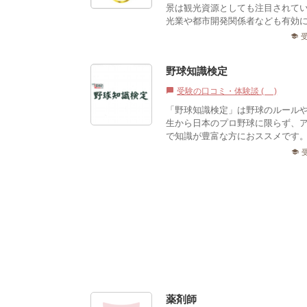
景は観光資源としても注目されて
光業や都市開発関係者なども有効
school
野球知識検定
受験の口コミ・体験談 (1)
chat_bubble
「野球知識検定」は野球のルール
生から日本のプロ野球に限らず、
で知識が豊富な方におススメです。
school
薬剤師