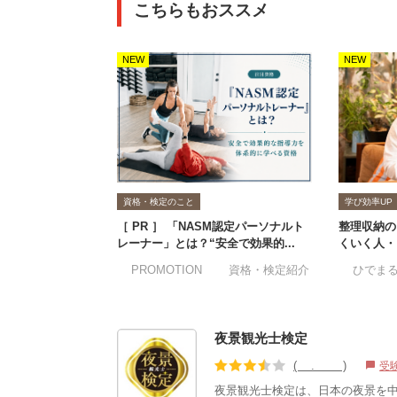
こちらもおススメ
NEW
NEW
資格・検定のこと
学び効率UP
［ PR ］ 「NASM認定パーソナルト
整理収納の
レーナー」とは？“安全で効果的...
くいく人・
#PROMOTION
#資格・検定紹介
#ひでま
夜景観光士検定
(3.56)
受
chat_bubble
夜景観光士検定は、日本の夜景を