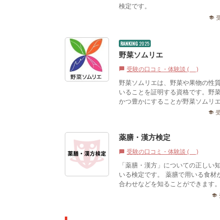
検定です。
school
RANKING
2025
野菜ソムリエ
受験の口コミ・体験談 (1)
chat_bubble
野菜ソムリエは、野菜や果物の性
いることを証明する資格です。野
かつ豊かにすることが野菜ソムリ
school
薬膳・漢方検定
受験の口コミ・体験談 (1)
chat_bubble
「薬膳・漢方」についての正しい
いる検定です。 薬膳で用いる食材
合わせなどを知ることができます。
school