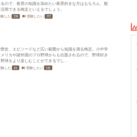
いるので、夜景の知識を深めたい夜景好きな方はもちろん、観
に活用できる検定といえるでしょう。
236
212
受験した
受験したい
menu_book
や歴史、エピソードなど広い範囲から知識を測る検定。小中学
アメリカや諸外国のプロ野球からも出題されるので、野球好き
野球をより楽しむことができるでし...
80
130
受験した
受験したい
menu_book