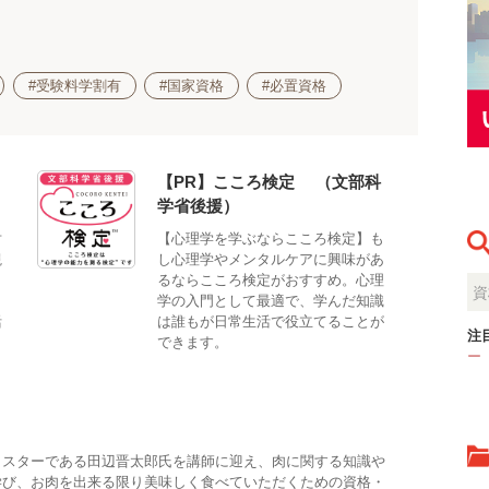
#受験料学割有
#国家資格
#必置資格
【PR】こころ検定®（文部科
学省後援）
対
【心理学を学ぶならこころ検定】も
観
し心理学やメンタルケアに興味があ
。
るならこころ検定がおすすめ。心理
、
学の入門として最適で、学んだ知識
活
は誰もが日常生活で役立てることが
注
できます。
ー
イスターである田辺晋太郎氏を講師に迎え、肉に関する知識や
学び、お肉を出来る限り美味しく食べていただくための資格・