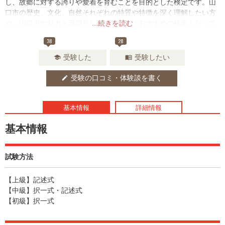
し、故郷に対する誇りや愛着を育むことを目的とした検定です。山
口市の歴史、文化、自然それぞれの特質や特徴を深く理解したい方
や、山口市の魅力を再発見したい方などにおすすめの検定となって
...続きを読む
います。
38
28
受験した
受験したい
school
menu_book
受験の口コミ・体験談を書く
edit
基本情報
詳細情報
基本情報
試験方法
【上級】記述式
【中級】択一式・記述式
【初級】択一式