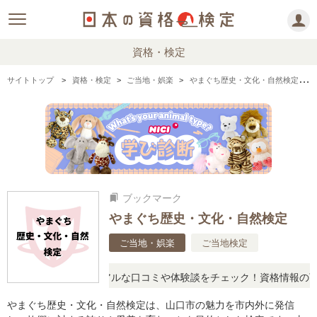
資格・検定
サイトトップ
資格・検定
ご当地・娯楽
やまぐち歴史・文化・自然検定の情報まとめ
ブックマーク
bookmarks
やまぐち歴史・文化・自然検定
ご当地・娯楽
ご当地検定
疑問に思ったら、リアルな口コミや体験談をチェック！資格情報の下か
やまぐち歴史・文化・自然検定は、山口市の魅力を市内外に発信