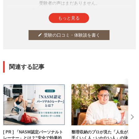
受験者の声はまだありません。
皆さまの投稿をお待ちしております。
もっと見る
受験の口コミ・体験談を書く
edit
関連する記事
[ PR ] 「NASM認定パーソナルト
整理収納のプロが見た「人生が上
レーナー」とは？“安全で効果的
手くいく人・いかない人」の決定