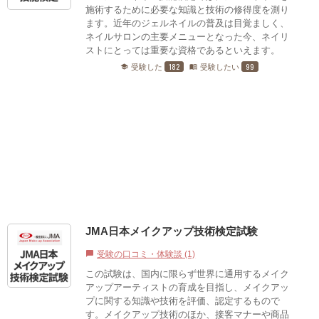
施術するために必要な知識と技術の修得度を測り
ます。近年のジェルネイルの普及は目覚ましく、
ネイルサロンの主要メニューとなった今、ネイリ
ストにとっては重要な資格であるといえます。
182
99
受験した
受験したい
school
menu_book
JMA日本メイクアップ技術検定試験
受験の口コミ・体験談 (1)
chat_bubble
この試験は、国内に限らず世界に通用するメイク
アップアーティストの育成を目指し、メイクアッ
プに関する知識や技術を評価、認定するもので
す。メイクアップ技術のほか、接客マナーや商品