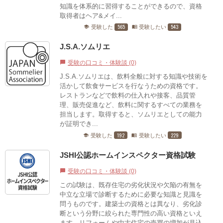
知識を体系的に習得することができるので、資格
取得者はヘア&メイ...
565
543
受験した
受験したい
school
menu_book
J.S.A.ソムリエ
受験の口コミ・体験談 (0)
chat_bubble
J.S.A.ソムリエは、飲料全般に対する知識や技術を
活かして飲食サービスを行なうための資格です。
レストランなどで飲料の仕入れや接客、品質管
理、販売促進など、飲料に関するすべての業務を
担当します。取得すると、ソムリエとしての能力
が証明でき...
192
229
受験した
受験したい
school
menu_book
JSHI公認ホームインスペクター資格試験
受験の口コミ・体験談 (0)
chat_bubble
この試験は、既存住宅の劣化状況や欠陥の有無を
中立な立場で診断するために必要な知識と見識を
問うものです。建築士の資格とは異なり、劣化診
断という分野に絞られた専門性の高い資格といえ
ます。リフォームや中古住宅の売買の増加が見込