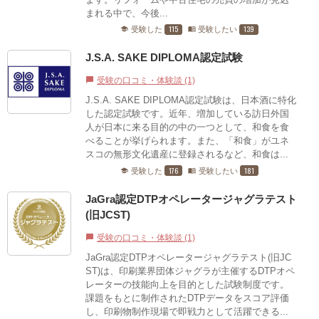
まれる中で、今後...
115
139
受験した
受験したい
school
menu_book
J.S.A. SAKE DIPLOMA認定試験
受験の口コミ・体験談 (1)
chat_bubble
J.S.A. SAKE DIPLOMA認定試験は、日本酒に特化
した認定試験です。近年、増加している訪日外国
人が日本に来る目的の中の一つとして、和食を食
べることが挙げられます。また、「和食」がユネ
スコの無形文化遺産に登録されるなど、和食は...
176
181
受験した
受験したい
school
menu_book
JaGra認定DTPオペレータージャグラテスト
(旧JCST)
受験の口コミ・体験談 (1)
chat_bubble
JaGra認定DTPオペレータージャグラテスト(旧JC
ST)は、印刷業界団体ジャグラが主催するDTPオペ
レーターの技能向上を目的とした試験制度です。
課題をもとに制作されたDTPデータをスコア評価
し、印刷物制作現場で即戦力として活躍できる...