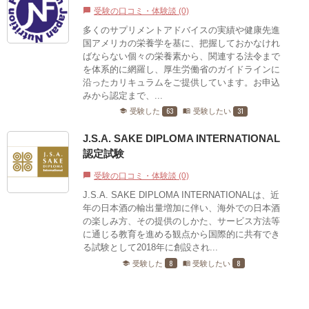
受験の口コミ・体験談 (0)
chat_bubble
多くのサプリメントアドバイスの実績や健康先進
国アメリカの栄養学を基に、把握しておかなけれ
ばならない個々の栄養素から、関連する法令まで
を体系的に網羅し、厚生労働省のガイドラインに
沿ったカリキュラムをご提供しています。お申込
みから認定まで、...
63
31
受験した
受験したい
school
menu_book
J.S.A. SAKE DIPLOMA INTERNATIONAL
認定試験
受験の口コミ・体験談 (0)
chat_bubble
J.S.A. SAKE DIPLOMA INTERNATIONALは、近
年の日本酒の輸出量増加に伴い、海外での日本酒
の楽しみ方、その提供のしかた、サービス方法等
に通じる教育を進める観点から国際的に共有でき
る試験として2018年に創設され...
8
8
受験した
受験したい
school
menu_book