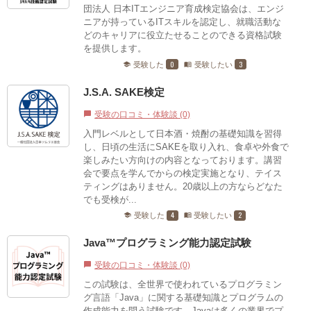
団法人 日本ITエンジニア育成検定協会は、エンジ
ニアが持っているITスキルを認定し、就職活動な
どのキャリアに役立たせることのできる資格試験
を提供します。
0
3
受験した
受験したい
school
menu_book
J.S.A. SAKE検定
受験の口コミ・体験談 (0)
chat_bubble
入門レベルとして日本酒・焼酎の基礎知識を習得
し、日頃の生活にSAKEを取り入れ、食卓や外食で
楽しみたい方向けの内容となっております。講習
会で要点を学んでからの検定実施となり、テイス
ティングはありません。20歳以上の方ならどなた
でも受検が...
4
2
受験した
受験したい
school
menu_book
Java™プログラミング能力認定試験
受験の口コミ・体験談 (0)
chat_bubble
この試験は、全世界で使われているプログラミン
グ言語「Java」に関する基礎知識とプログラムの
作成能力を問う試験です。Javaは多くの業界でプ