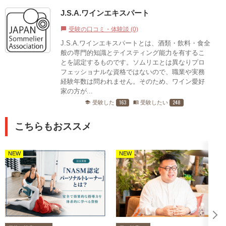
J.S.A.ワインエキスパート
受験の口コミ・体験談 (0)
chat_bubble
J.S.A.ワインエキスパートとは、酒類・飲料・食全
般の専門的知識とテイスティング能力を有するこ
とを認定するものです。ソムリエとは異なりプロ
フェッショナルな資格ではないので、職業や実務
経験年数は問われません。そのため、ワイン愛好
家の方が...
163
248
受験した
受験したい
school
menu_book
こちらもおススメ
NEW
NEW