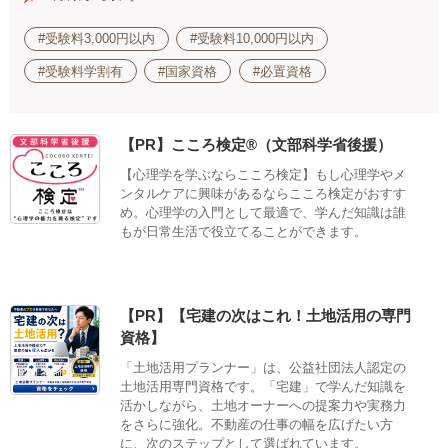
#受験料3,000円以内
#受験料10,000円以内
#受験料学割有
#国家資格
#必置資格
【PR】こころ検定®（文部科学省後援）
【心理学を学ぶならこころ検定】もし心理学やメ
ンタルケアに興味があるならこころ検定がおすす
め。心理学の入門として最適で、学んだ知識は誰
もが日常生活で役立てることができます。
【PR】【宅建の次はこれ！土地活用の専門
資格】
「土地活用プランナー」は、公益社団法人認定の
土地活用専門資格です。「宅建」で学んだ知識を
活かしながら、土地オーナーへの提案力や実務力
をさらに強化。不動産の仕事の幅を広げたい方
に、次のステップとして選ばれています。