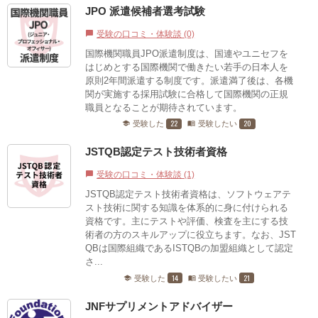
JPO 派遣候補者選考試験
受験の口コミ・体験談 (0)
chat_bubble
国際機関職員JPO派遣制度は、国連やユニセフを
はじめとする国際機関で働きたい若手の日本人を
原則2年間派遣する制度です。派遣満了後は、各機
関が実施する採用試験に合格して国際機関の正規
職員となることが期待されています。
22
20
受験した
受験したい
school
menu_book
JSTQB認定テスト技術者資格
受験の口コミ・体験談 (1)
chat_bubble
JSTQB認定テスト技術者資格は、ソフトウェアテ
スト技術に関する知識を体系的に身に付けられる
資格です。主にテストや評価、検査を主にする技
術者の方のスキルアップに役立ちます。なお、JST
QBは国際組織であるISTQBの加盟組織として認定
さ...
14
21
受験した
受験したい
school
menu_book
JNFサプリメントアドバイザー