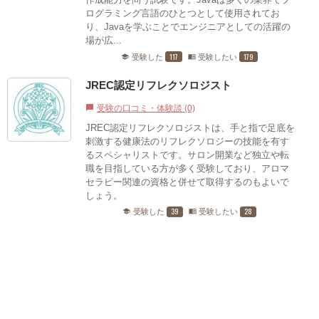
ログラミング言語のひとつとして使用されてお
り、Javaを学ぶことでエンジニアとしての活躍の
場が広...
117
179
受験した
受験したい
school
menu_book
JREC認定リフレクソロジスト
受験の口コミ・体験談 (0)
chat_bubble
JREC認定リフレクソロジストは、手と指で足底を
刺激する健康法のリフレクソロジーの技能を有す
るスペシャリストです。サロン開業など独立や転
職を目指している方が多く受験しており、アロマ
セラピー関連の資格と併せて取得するのもよいで
しょう。
39
28
受験した
受験したい
school
menu_book