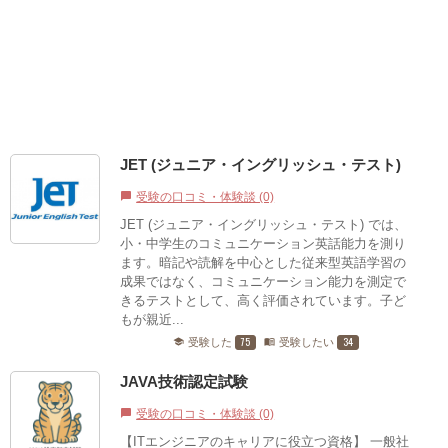
JET (ジュニア・イングリッシュ・テスト)
受験の口コミ・体験談 (0)
chat_bubble
JET (ジュニア・イングリッシュ・テスト) では、
小・中学生のコミュニケーション英話能力を測り
ます。暗記や読解を中心とした従来型英語学習の
成果ではなく、コミュニケーション能力を測定で
きるテストとして、高く評価されています。子ど
もが親近...
75
34
受験した
受験したい
school
menu_book
JAVA技術認定試験
受験の口コミ・体験談 (0)
chat_bubble
【ITエンジニアのキャリアに役立つ資格】 一般社