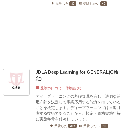
20
42
受験した
受験したい
school
menu_book
JDLA Deep Learning for GENERAL(G検
定)
受験の口コミ・体験談 (0)
chat_bubble
ディープラーニングの基礎知識を有し、適切な活
用方針を決定して事業応用する能力を持っている
ことを検定します。ディープラーニングは日進月
歩する技術であることから、検定・資格実施年毎
に実施年号を付与しています。
385
211
受験した
受験したい
school
menu_book