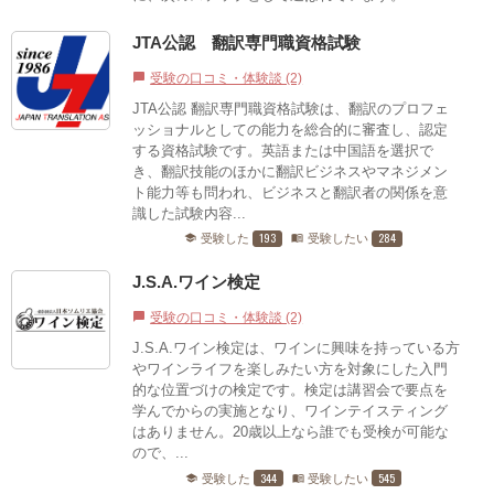
JTA公認 翻訳専門職資格試験
受験の口コミ・体験談 (2)
chat_bubble
JTA公認 翻訳専門職資格試験は、翻訳のプロフェ
ッショナルとしての能力を総合的に審査し、認定
する資格試験です。英語または中国語を選択で
き、翻訳技能のほかに翻訳ビジネスやマネジメン
ト能力等も問われ、ビジネスと翻訳者の関係を意
識した試験内容...
193
284
受験した
受験したい
school
menu_book
J.S.A.ワイン検定
受験の口コミ・体験談 (2)
chat_bubble
J.S.A.ワイン検定は、ワインに興味を持っている方
やワインライフを楽しみたい方を対象にした入門
的な位置づけの検定です。検定は講習会で要点を
学んでからの実施となり、ワインテイスティング
はありません。20歳以上なら誰でも受検が可能な
ので、...
344
545
受験した
受験したい
school
menu_book