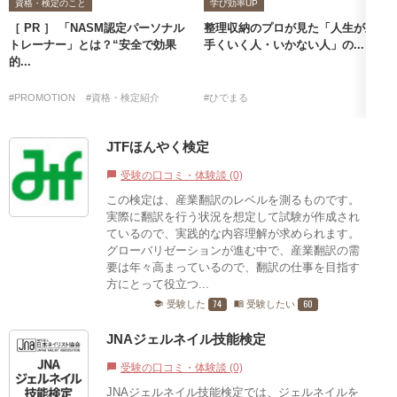
資格・検定のこと
学び効率UP
［ PR ］ 「NASM認定パーソナル
整理収納のプロが見た「人生が上
トレーナー」とは？“安全で効果
手くいく人・いかない人」の...
的...
#PROMOTION
#資格・検定紹介
#ひでまる
JTFほんやく検定
受験の口コミ・体験談 (0)
chat_bubble
この検定は、産業翻訳のレベルを測るものです。
実際に翻訳を行う状況を想定して試験が作成され
ているので、実践的な内容理解が求められます。
グローバリゼーションが進む中で、産業翻訳の需
要は年々高まっているので、翻訳の仕事を目指す
方にとって役立つ...
74
60
受験した
受験したい
school
menu_book
JNAジェルネイル技能検定
受験の口コミ・体験談 (0)
chat_bubble
JNAジェルネイル技能検定では、ジェルネイルを