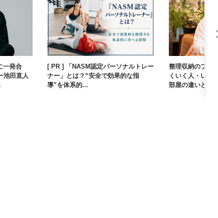
に一発合
[ PR ] 「NASM認定パーソナルトレー
整理収納のプロ
ー池田直人
ナー」とは？“安全で効果的な指
くいく人・いか
.
導”を体系的...
部屋の違いとは