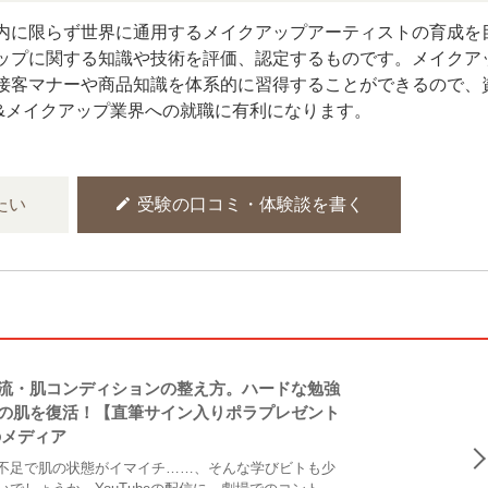
内に限らず世界に通用するメイクアップアーティストの育成を
ップに関する知識や技術を評価、認定するものです。メイクア
接客マナーや商品知識を体系的に習得することができるので、
&メイクアップ業界への就職に有利になります。
edit
たい
受験の口コミ・体験談を書く
流・肌コンディションの整え方。ハードな勉強
の肌を復活！【直筆サイン入りポラプレゼント
のメディア
不足で肌の状態がイマイチ……、そんな学びビトも少