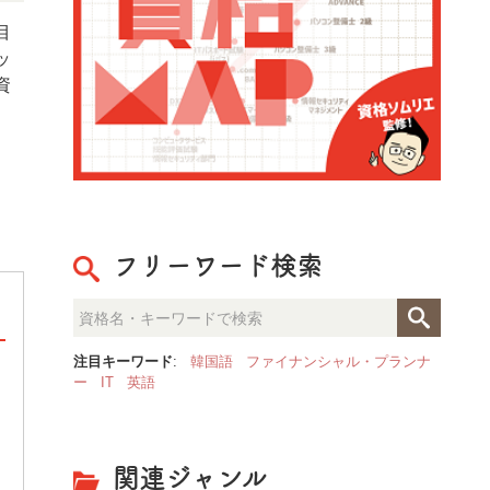
目
ッ
資
フリーワード検索
注目キーワード
:
韓国語
ファイナンシャル・プランナ
ー
IT
英語
日本メイクアップ知識検定試験
日本メイクアップ知識検定試験は、スキンケ
ア、メイクアップ、顔分析、色彩、皮膚など
の基礎知識力を試す美容知識検定です。美
関連ジャンル
容・化粧品業界に関わりのある方はもちろ