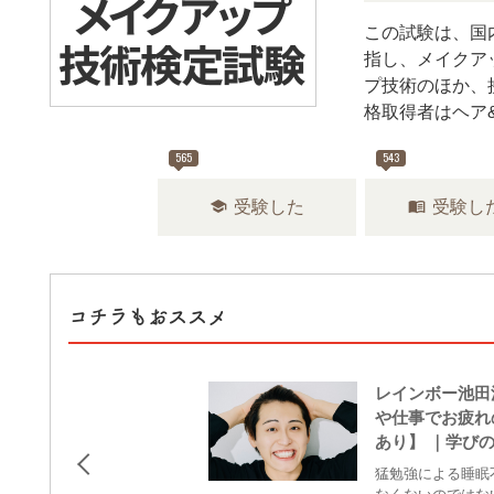
この試験は、国
指し、メイクア
プ技術のほか、
格取得者はヘア
565
543
school
menu_book
受験した
受験し
コチラもおススメ
レインボー池田
や仕事でお疲れ
あり】 ｜学び
猛勉強による睡眠