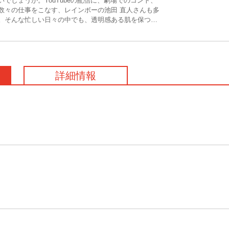
でしょうか。YouTubeの配信に、劇場でのコント、
数々の仕事をこなす、レインボーの池田 直人さんも多
。そんな忙しい日々の中でも、透明感ある肌を保つ秘
品検定」1級をもつ池田さんに教えてもらいました。
詳細情報