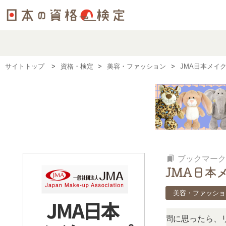
サイトトップ
資格・検定
美容・ファッション
JMA日本メイ
bookmarks
ブックマーク
JMA日本
美容・ファッショ
検定、難しい？」「どんな試験？」と疑問に思ったら、リアル