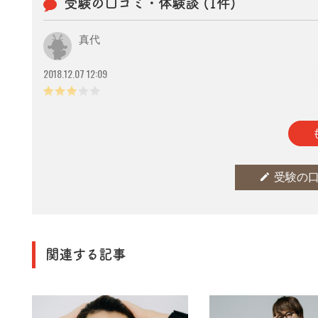
受験の口コミ・体験談 (1件)
真代
2018.12.07 12:09
参考になった
thumb_up
0
edit
受験の
関連する記事