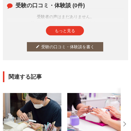
受験の口コミ・体験談 (0件)
受験者の声はまだありません。
皆さまの投稿をお待ちしております。
もっと見る
受験の口コミ・体験談を書く
edit
関連する記事