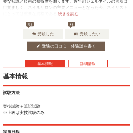
要な知識と技術の修得度を測ります。近年のジェルネイルの普及は
目覚ましく、ネイルサロンの主要メニューとなった今、ネイリスト
にとっては重要な資格であるといえます。
...続きを読む
182
99
受験した
受験したい
school
menu_book
受験の口コミ・体験談を書く
edit
基本情報
詳細情報
基本情報
試験方法
実技試験＋筆記試験
※上級は実技試験のみ
実施日程