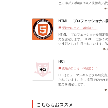
ど)、幅広い職種(企画／技術者／品
school
HTML5プロフェッショナル
受験の口コミ・体験談 (1)
chat_bubble
HTML5プロフェッショナル認定
力を認定します。HTML5は多く
い技術として注目されています。Web
school
HCi
受験の口コミ・体験談 (0)
chat_bubble
HCiはヒューマンキャピタル研究
されています。主に採用で使われるの
能力を測定します。
school
こちらもおススメ