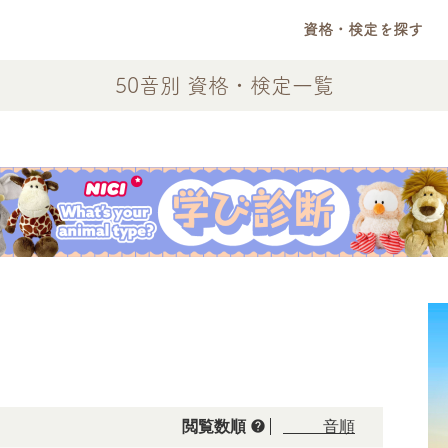
資格・検定を探す
50音別 資格・検定一覧
help
閲覧数順
50音順