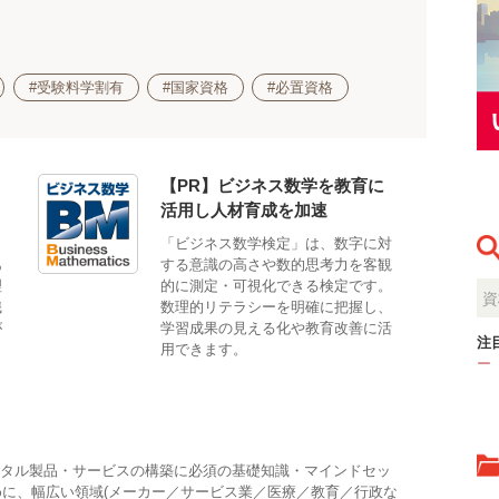
#受験料学割有
#国家資格
#必置資格
【PR】ビジネス数学を教育に
活用し人材育成を加速
も
「ビジネス数学検定」は、数字に対
あ
する意識の高さや数的思考力を客観
理
的に測定・可視化できる検定です。
識
数理的リテラシーを明確に把握し、
が
学習成果の見える化や教育改善に活
注
用できます。
ー
デジタル製品・サービスの構築に必須の基礎知識・マインドセッ
に、幅広い領域(メーカー／サービス業／医療／教育／行政な