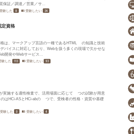
質保証／調達／営業／サ...
8
24
受験した
受験したい
menu_book
認定資格
資格は、マークアップ言語の一種であるHTML5の知識と技術
のデバイスに対応しており、Webを扱う多くの現場で欠かせな
開発やWebサービス...
113
93
受験した
受験したい
menu_book
所が実施する適性検査で、活用場面に応じて4つの試験が用意
はHCi-ASとHCi-abの2つで、受検者の性格・資質や基礎
0
4
受験した
受験したい
menu_book