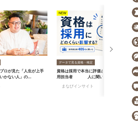
NEW
N
データで見る資格・検定
プロが見た「人生が上手
資格は採用で本当に評価される？採
転
いかない人」の...
用担当者405人に聞いた...
者
る
#まなびインサイト
#採用担当者に聞い
#