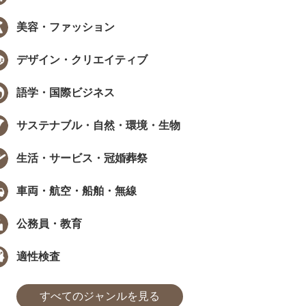
美容・ファッション
EW
NEW
デザイン・クリエイティブ
語学・国際ビジネス
サステナブル・自然・環境・生物
データで見る資格・検定
インタビュー
生活・サービス・冠婚葬祭
職で資格は武器になる？採用担当
［ PR ］ 時間が限られていても、学
405人に聞いた、資格...
び方は工夫できる。福田萌さんに学..
車両・航空・船舶・無線
た
まなびインサイト
#モチベーション
#採用担当者に聞いた
#アンケート
#勉強方法
#PROMOTION
#モチベーション
#気になるあの
#アンケ
公務員・教育
適性検査
すべてのジャンルを見る