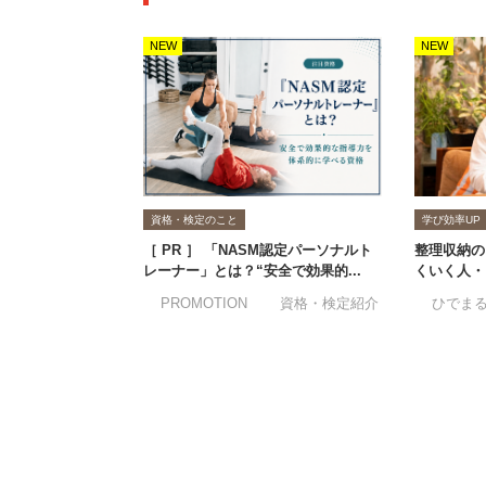
NEW
NEW
資格・検定のこと
学び効率UP
［ PR ］ 「NASM認定パーソナルト
整理収納の
レーナー」とは？“安全で効果的...
くいく人・
#PROMOTION
#資格・検定紹介
#ひでま