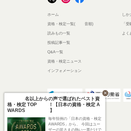
ホーム
しか
資格・検定一覧(50音順)
「受
読みもの一覧
よく
投稿記事一覧
Q&A一覧
資格・検定ニュース
インフォメーション
close
800名以上からの声で選ばれたベスト資
格・検定 TOP10！【日本の資格・検定 A
WARDS 2026】
毎年恒例の「日本の資格・検定
AWARDS」から、 今回はユー
ザーの皆さまの熱い一票だけで