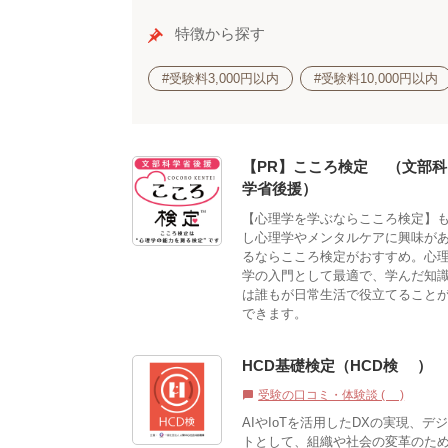
特徴から探す
#受験料3,000円以内
#受験料10,000円以内
【PR】こころ検定®（文部科
学省後援）
【心理学を学ぶならこころ検定】
し心理学やメンタルケアに興味が
るならこころ検定がおすすめ。心
学の入門として最適で、学んだ知
は誰もが日常生活で役立てること
できます。
HCD基礎検定（HCD検®）
受験の口コミ・体験談 (0)
chat_bubble
AIやIoTを活用したDXの実現、
トとして、組織や社会の変革のため