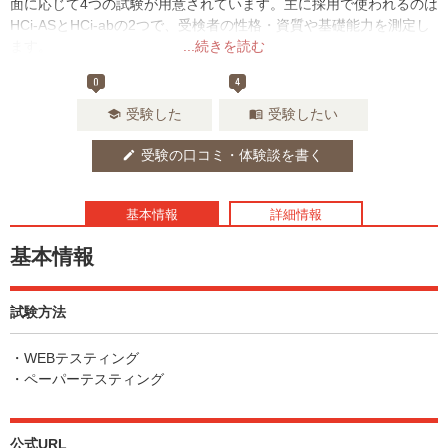
面に応じて4つの試験が用意されています。主に採用で使われるのは
HCi-ASとHCi-abの2つで、受検者の性格・資質や基礎能力を測定し
ます。
...続きを読む
0
4
受験した
受験したい
school
menu_book
受験の口コミ・体験談を書く
edit
基本情報
詳細情報
基本情報
試験方法
・WEBテスティング
・ペーパーテスティング
公式URL