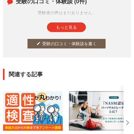
受験の口コミ・体験談 (0件)
受験者の声はまだありません。
皆さまの投稿をお待ちしております。
もっと見る
受験の口コミ・体験談を書く
edit
関連する記事