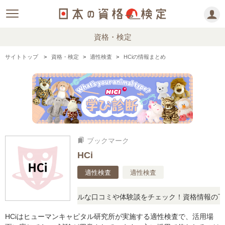
資格・検定
サイトトップ
資格・検定
適性検査
HCiの情報まとめ
ブックマーク
bookmarks
HCi
適性検査
適性検査
疑問に思ったら、リアルな口コミや体験談をチェック！資格情報の下か
HCiはヒューマンキャピタル研究所が実施する適性検査で、活用場