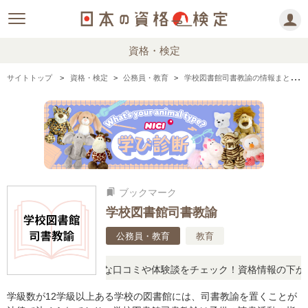
資格・検定
サイトトップ
資格・検定
公務員・教育
学校図書館司書教諭の情報まとめ・口コミ・体験談
ブックマーク
bookmarks
学校図書館司書教諭
公務員・教育
教育
に思ったら、リアルな口コミや体験談をチェック！資格情報の下からお
学級数が12学級以上ある学校の図書館には、司書教諭を置くことが