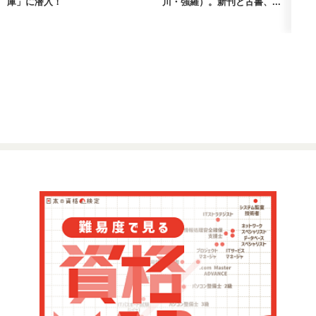
庫」に潜入！
川・強羅）。新刊と古書、...