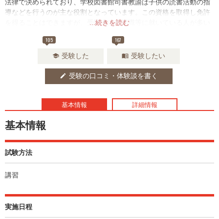
法律で決められており、学校図書館司書教諭は子供の読書活動の指
導などを行うのが主な役割となっています。この資格を取得し免許
を得ることはできますが、受験者は教員職等に就いている人が多い
...続きを読む
ようです。
105
167
受験した
受験したい
school
menu_book
受験の口コミ・体験談を書く
edit
基本情報
詳細情報
基本情報
試験方法
講習
実施日程