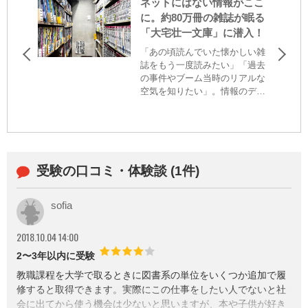
ネットにはない情報がここ
に。約80万冊の雑誌が眠る
「大宅壮一文庫」に潜入！
「あの頃読んでいた懐かしい雑
誌をもう一度読みたい」「過去
の事件やブーム当時のリアルな
空気を知りたい」。情報のデジ
タル化が進む現代でも、ネット
検索だけでは辿り着けない情報
がある。そんな貴重な記録と記
憶を保管しているのが、東京・
世田谷区にある、日本最大級の
受験の口コミ・体験談 (1件)
雑誌専門図書館「大宅壮一文
庫」だ。今回はコチラに潜入す
る！
sofia
2018.10.04 14:00
2〜3年以内に受験
教職課程を大学で取るときに図書系の単位をいくつか追加で履
修すると取得できます。実際にこの仕事をしたい人でないと社
会に出てから使う機会は少ないと思いますが、本や子供が好き