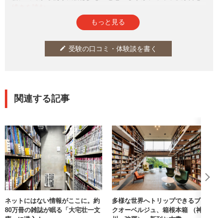
な人は楽しいと思います！
参考になった
通報
thumb_up
report
5
もっと見る
受験の口コミ・体験談を書く
edit
関連する記事
ネットにはない情報がここに。約
多様な世界へトリップできるブッ
80万冊の雑誌が眠る「大宅壮一文
クオーベルジュ、箱根本箱 （神奈