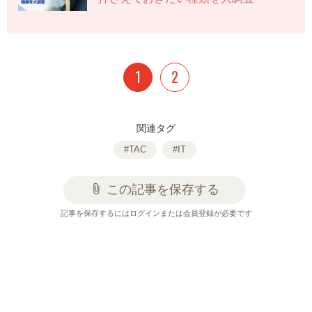
1
2
関連タグ
#TAC
#IT
attach_file
この記事を保存する
記事を保存するにはログインまたは会員登録が必要です