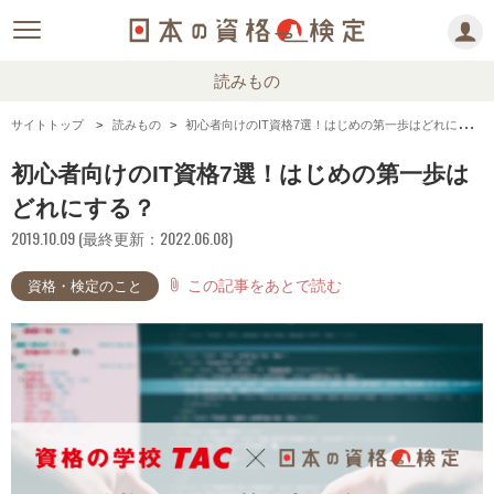
読みもの
サイトトップ
読みもの
初心者向けのIT資格7選！はじめの第一歩はどれにする？
初心者向けのIT資格7選！はじめの第一歩は
どれにする？
2019.10.09 (最終更新：2022.06.08)
この記事をあとで読む
attach_file
資格・検定のこと