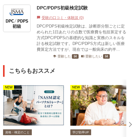
DPC/PDPS初級検定試験
受験の口コミ・体験談 (0)
chat_bubble
DPC/PDPS初級検定試験は、診断群分類ごとに定
められた1日あたりの点数で医療費を包括算定する
方式DPC/PDPSの基礎的な知識と実務のスキルを
計る検定試験です。DPC/PDPS方式は新しい医療
費算定方法ですが、現在では一般病床の約半...
64
64
受験した
受験したい
school
menu_book
こちらもおススメ
NEW
NEW
資格・検定のこと
学び効率UP