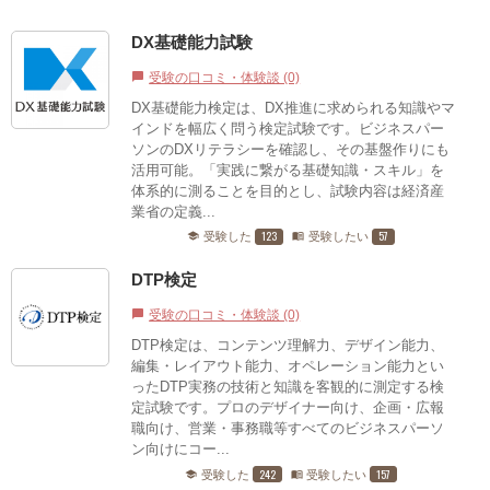
DX基礎能力試験
受験の口コミ・体験談 (0)
chat_bubble
DX基礎能力検定は、DX推進に求められる知識やマ
インドを幅広く問う検定試験です。ビジネスパー
ソンのDXリテラシーを確認し、その基盤作りにも
活用可能。「実践に繋がる基礎知識・スキル」を
体系的に測ることを目的とし、試験内容は経済産
業省の定義...
123
57
受験した
受験したい
school
menu_book
DTP検定
受験の口コミ・体験談 (0)
chat_bubble
DTP検定は、コンテンツ理解力、デザイン能力、
編集・レイアウト能力、オペレーション能力とい
ったDTP実務の技術と知識を客観的に測定する検
定試験です。プロのデザイナー向け、企画・広報
職向け、営業・事務職等すべてのビジネスパーソ
ン向けにコー...
242
157
受験した
受験したい
school
menu_book