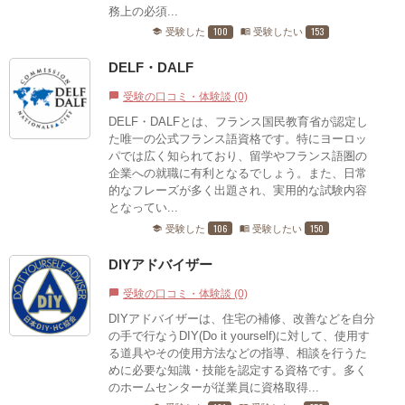
務上の必須...
100
153
受験した
受験したい
school
menu_book
DELF・DALF
受験の口コミ・体験談 (0)
chat_bubble
DELF・DALFとは、フランス国民教育省が認定し
た唯一の公式フランス語資格です。特にヨーロッ
パでは広く知られており、留学やフランス語圏の
企業への就職に有利となるでしょう。また、日常
的なフレーズが多く出題され、実用的な試験内容
となってい...
106
150
受験した
受験したい
school
menu_book
DIYアドバイザー
受験の口コミ・体験談 (0)
chat_bubble
DIYアドバイザーは、住宅の補修、改善などを自分
の手で行なうDIY(Do it yourself)に対して、使用す
る道具やその使用方法などの指導、相談を行うた
めに必要な知識・技能を認定する資格です。多く
のホームセンターが従業員に資格取得...