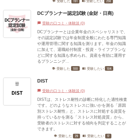
191
258
受験した
受験したい
school
menu_book
DCプランナー認定試験 (金財・日商)
受験の口コミ・体験談 (0)
chat_bubble
DCプランナーとは企業年金のスペシャリストで、
その認定試験では年金制度全般にわたる専門知識
や運用管理に関する知識を測ります。年金の知識
に加えて、退職給付制度・投資・ライフプランな
どに関する知識も求められ、資産を有効に運用す
るプランニング...
100
104
受験した
受験したい
school
menu_book
DIST
受験の口コミ・体験談 (0)
chat_bubble
DISTは、ストレス耐性の診断に特化した適性検査
です。どのようなストレスに強いかを測る「原因
別ストレス耐性」と、ストレスに対処する資質を
持っているかを測る「ストレス対処資質」から、
受験者のストレスに対する傾向を判定することが
できます。
29
17
受験した
受験したい
school
menu_book