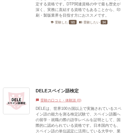
定する資格です。DTP関連資格の中で最も歴史が
深く、実務に直結する資格でもあることから、印
刷・製版業界を目指す方におススメです。
165
94
受験した
受験したい
school
menu_book
DELEスペイン語検定
受験の口コミ・体験談 (0)
chat_bubble
DELEは、世界100カ国以上で実施されているスペ
イン語の能力を測る検定試験で、スペイン語圏へ
の留学・就職の際の語学レベルを証明として、国
際的に認められている資格です。日本国内でも、
スペイン語の単位認定に活用している大学や、業