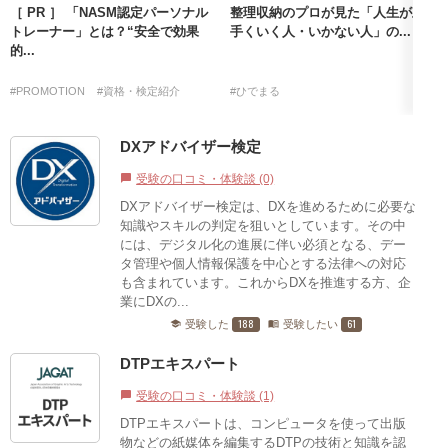
［ PR ］ 「NASM認定パーソナル
整理収納のプロが見た「人生が上
トレーナー」とは？“安全で効果
手くいく人・いかない人」の...
的...
#PROMOTION
#資格・検定紹介
#ひでまる
DXアドバイザー検定
受験の口コミ・体験談 (0)
chat_bubble
DXアドバイザー検定は、DXを進めるために必要な
知識やスキルの判定を狙いとしています。その中
には、デジタル化の進展に伴い必須となる、デー
タ管理や個人情報保護を中心とする法律への対応
も含まれています。これからDXを推進する方、企
業にDXの...
188
61
受験した
受験したい
school
menu_book
DTPエキスパート
受験の口コミ・体験談 (1)
chat_bubble
DTPエキスパートは、コンピュータを使って出版
物などの紙媒体を編集するDTPの技術と知識を認