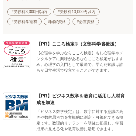
#受験料3,000円以内
#受験料10,000円以内
#受験料学割有
#国家資格
#必置資格
【PR】こころ検定®（文部科学省後援）
【心理学を学ぶならこころ検定】もし心理学やメ
ンタルケアに興味があるならこころ検定がおすす
め。心理学の入門として最適で、学んだ知識は誰
もが日常生活で役立てることができます。
【PR】ビジネス数学を教育に活用し人材育
成を加速
「ビジネス数学検定」は、数字に対する意識の高
さや数的思考力を客観的に測定・可視化できる検
定です。数理的リテラシーを明確に把握し、学習
成果の見える化や教育改善に活用できます。