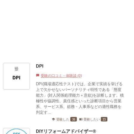
DPI
受験の口コミ・体験談 (0)
chat_bubble
DPI(職場適応性テスト)では、企業で実績を挙げる
上で欠かせないパーソナリティ特性である「態度
能力」(対人関係処理能力＋意欲)を診断します。積
極性や協調性、責任感といった診断項目から営業
系、サービス系、総務・人事系などの適性職務を
判定す...
36
23
受験した
受験したい
school
menu_book
DIYリフォームアドバイザー®