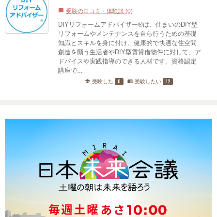
受験の口コミ・体験談 (0)
chat_bubble
DIYリフォームアドバイザー®は、住まいのDIY型
リフォームやメンテナンスを自ら行うための基礎
知識とスキルを身に付け、健康的で快適な住空間
創造を願う生活者やDIY型賃貸借物件に対して、ア
ドバイスや実践指導のできる人材です。資格認定
講座で...
0
12
受験した
受験したい
school
menu_book