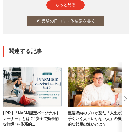
もっと見る
受験の口コミ・体験談を書く
edit
関連する記事
[ PR ] 「NASM認定パーソナルト
整理収納のプロが見た「人生が上
レーナー」とは？“安全で効果的
手くいく人・いかない人」の決定
な指導”を体系的...
的な部屋の違いとは？