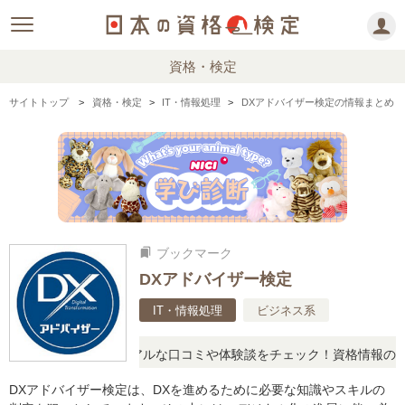
資格・検定
サイトトップ
資格・検定
IT・情報処理
DXアドバイザー検定の情報まとめ
ブックマーク
bookmarks
DXアドバイザー検定
IT・情報処理
ビジネス系
疑問に思ったら、リアルな口コミや体験談をチェック！資格情報の下か
DXアドバイザー検定は、DXを進めるために必要な知識やスキルの