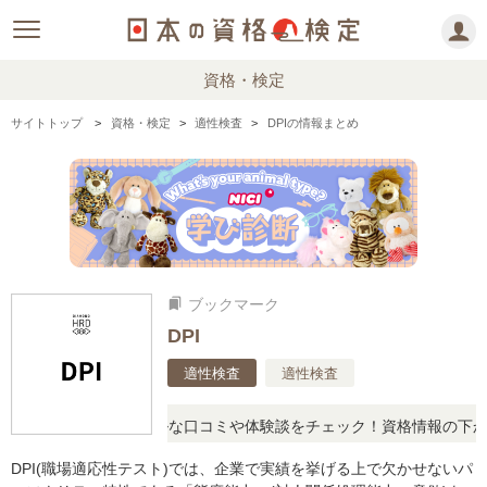
資格・検定
サイトトップ
資格・検定
適性検査
DPIの情報まとめ
ブックマーク
bookmarks
DPI
適性検査
適性検査
問に思ったら、リアルな口コミや体験談をチェック！資格情報の下から
DPI(職場適応性テスト)では、企業で実績を挙げる上で欠かせないパ