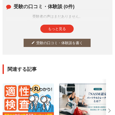
受験の口コミ・体験談 (0件)
受験者の声はまだありません。
皆さまの投稿をお待ちしております。
もっと見る
受験の口コミ・体験談を書く
edit
関連する記事