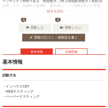
ーソナリティ特性である「態度能力」(対人関係処理能力＋意欲)を
診断します。積極性や協調性、責任感といった診断項目から営業
系、サービス系、総務・人事系などの適性職務を判定することがで
...続きを読む
きます。
36
23
受験した
受験したい
school
menu_book
受験の口コミ・体験談を書く
edit
基本情報
詳細情報
基本情報
試験方法
・インハウスCBT
・WEBテスティング
・ペーパーテスティング