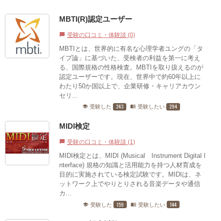
MBTI(R)認定ユーザー
受験の口コミ・体験談 (0)
chat_bubble
MBTIとは、世界的に有名な心理学者ユングの「タ
イプ論」に基づいた、受検者の利益を第一に考え
る、国際規格の性格検査。MBTIを取り扱えるのが
認定ユーザーです。現在、世界中で約60年以上に
わたり50か国以上で、企業研修・キャリアカウン
セリ...
243
294
受験した
受験したい
school
menu_book
MIDI検定
受験の口コミ・体験談 (1)
chat_bubble
MIDI検定とは、MIDI (Musical Instrument Digital I
nterface) 規格の知識と活用能力を持つ人材育成を
目的に実施されている検定試験です。MIDIは、ネ
ットワーク上でやりとりされる音楽データや通信
カ...
159
144
受験した
受験したい
school
menu_book