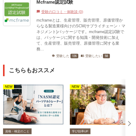
Mcframe認定試験
受験の口コミ・体験談 (0)
chat_bubble
mcframeとは、生産管理、販売管理、原価管理か
らなる製造業様向けのSCM(サプライチェーン・マ
ネジメント)パッケージです。mcframe認定試験で
は、パッケージに関する知識・開発技術に加え
て、生産管理、販売管理、原価管理に関する業
務...
126
58
受験した
受験したい
school
menu_book
こちらもおススメ
NEW
NEW
資格・検定のこと
学び効率UP