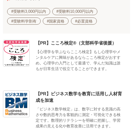
#受験料3,000円以内
#受験料10,000円以内
#受験料学割有
#国家資格
#必置資格
【PR】こころ検定®（文部科学省後援）
【心理学を学ぶならこころ検定】もし心理学やメ
ンタルケアに興味があるならこころ検定がおすす
め。心理学の入門として最適で、学んだ知識は誰
もが日常生活で役立てることができます。
【PR】ビジネス数学を教育に活用し人材育
成を加速
「ビジネス数学検定」は、数字に対する意識の高
さや数的思考力を客観的に測定・可視化できる検
定です。数理的リテラシーを明確に把握し、学習
成果の見える化や教育改善に活用できます。