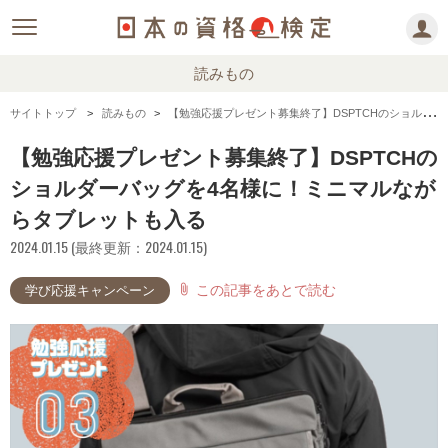
読みもの
サイトトップ
読みもの
【勉強応援プレゼント募集終了】DSPTCHのショルダーバッグを4名様に！ミニマルながらタブレットも入る
【勉強応援プレゼント募集終了】DSPTCHの
ショルダーバッグを4名様に！ミニマルなが
らタブレットも入る
2024.01.15 (最終更新：2024.01.15)
この記事をあとで読む
attach_file
学び応援キャンペーン