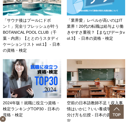
「サウナ後はプールにドボ
「業界愛」レベルが高いのはIT
ン！」完全リフレッシュが叶う
業界！20代の転職は給与より働
BOTANICAL POOL CLUB（千
きやすさ重視？【まなびデータv
葉・内房）【ととのうスタディ
ol.3】 - 日本の資格・検定
ケーションリスト vol.1】 - 日本
の資格・検定
2024年版！就職に役立つ資格・
空前の日本語教師不足！収入事
検定ランキングTOP30 - 日本の
情はいかに？いい養成学校の見
資格・検定
分け方も伝授 - 日本の資格・検
close
定