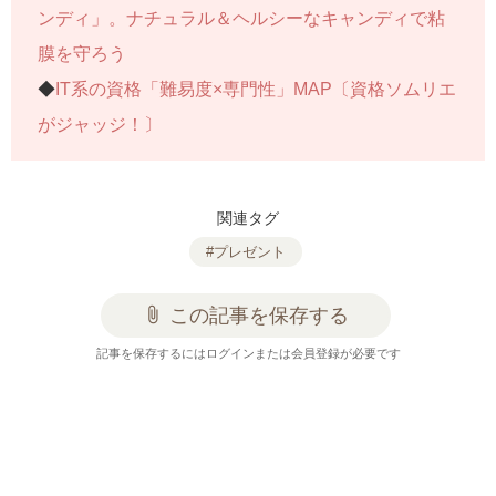
ンディ」。ナチュラル＆ヘルシーなキャンディで粘
膜を守ろう
◆
IT系の資格「難易度×専門性」MAP〔資格ソムリエ
がジャッジ！〕
関連タグ
#プレゼント
attach_file
この記事を保存する
記事を保存するにはログインまたは会員登録が必要です