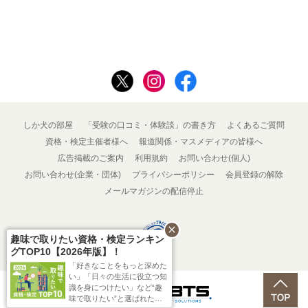
しか犬の部屋
「受験の口コミ・体験談」の書き方
よくあるご質問
資格・検定主催者様へ
報道関係・マスメディアの皆様へ
広告掲載のご案内
利用規約
お問い合わせ(個人)
お問い合わせ(企業・団体)
プライバシーポリシー
会員登録の解除
メールマガジンの配信停止
close
趣味で取りたい資格・検定ランキン
グTOP10【2026年版】！
「好きなことをもっと深めた
い」「日々の生活に役立つ知
識を身につけたい」など“趣
Powered by
味で取りたい”と選ばれた資