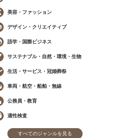
美容・ファッション
デザイン・クリエイティブ
EW
NEW
語学・国際ビジネス
サステナブル・自然・環境・生物
生活・サービス・冠婚葬祭
データで見る資格・検定
インタビュー
車両・航空・船舶・無線
職で資格は武器になる？採用担当
［ PR ］ 時間が限られていても、学
405人に聞いた、資格...
び方は工夫できる。福田萌さんに学..
公務員・教育
た
まなびインサイト
#モチベーション
#採用担当者に聞いた
#アンケート
#勉強方法
#PROMOTION
#モチベーション
#気になるあの
#アンケ
適性検査
すべてのジャンルを見る