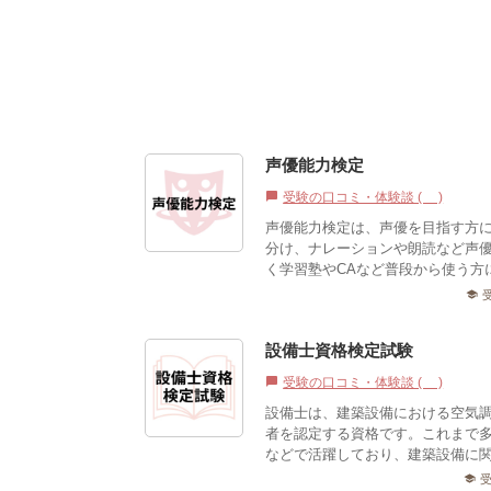
声優能力検定
受験の口コミ・体験談 (0)
chat_bubble
声優能力検定は、声優を目指す方
分け、ナレーションや朗読など声
く学習塾やCAなど普段から使う方に
school
設備士資格検定試験
受験の口コミ・体験談 (0)
chat_bubble
設備士は、建築設備における空気
者を認定する資格です。これまで
などで活躍しており、建築設備に関
school