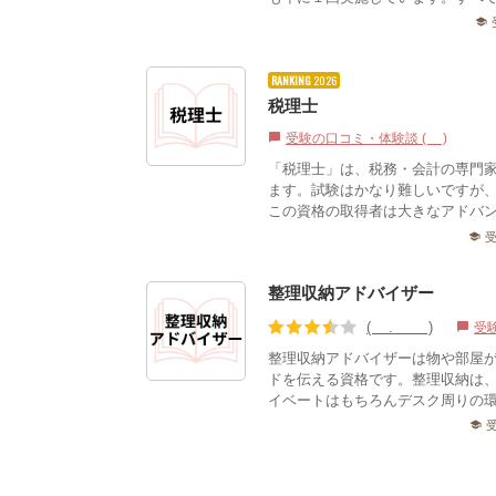
school
RANKING
2026
税理士
受験の口コミ・体験談 (0)
chat_bubble
「税理士」は、税務・会計の専門
ます。試験はかなり難しいですが
この資格の取得者は大きなアドバ
school
整理収納アドバイザー
(3.44)
受
chat_bubble
整理収納アドバイザーは物や部屋
ドを伝える資格です。整理収納は
イベートはもちろんデスク周りの環
school