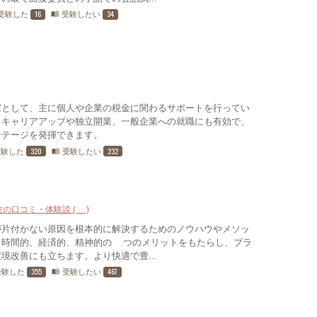
16
34
受験した
受験したい
menu_book
家として、主に個人や企業の税金に関わるサポートを行ってい
、キャリアアップや独立開業、一般企業への就職にも有効で、
ンテージを発揮できます。
320
232
受験した
受験したい
menu_book
験の口コミ・体験談 (4)
が片付かない原因を根本的に解決するためのノウハウやメソッ
、時間的、経済的、精神的の3つのメリットをもたらし、プラ
境改善にも立ちます。より快適で豊...
355
467
受験した
受験したい
menu_book