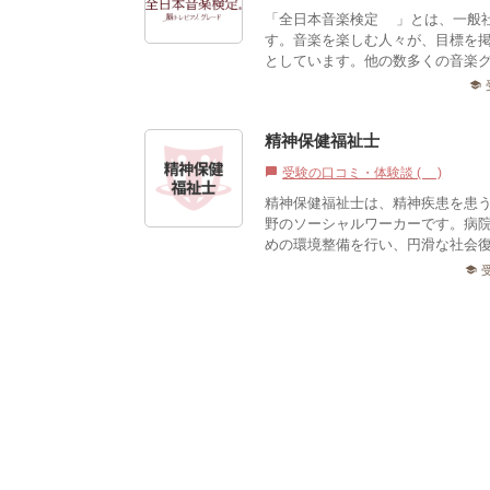
「全日本音楽検定®」とは、一般
す。音楽を楽しむ人々が、目標を
としています。他の数多くの音楽グ
school
精神保健福祉士
受験の口コミ・体験談 (1)
chat_bubble
精神保健福祉士は、精神疾患を患
野のソーシャルワーカーです。病
めの環境整備を行い、円滑な社会
school