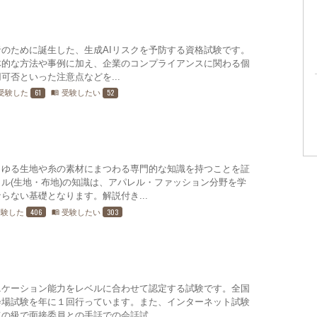
心者のために誕生した、生成AIリスクを予防する資格試験です。
体的な方法や事例に加え、企業のコンプライアンスに関わる個
可否といった注意点などを...
61
52
受験した
受験したい
menu_book
らゆる生地や糸の素材にまつわる専門的な知識を持つことを証
ル(生地・布地)の知識は、アパレル・ファッション分野を学
らない基礎となります。解説付き...
406
303
受験した
受験したい
menu_book
ニケーション能力をレベルに合わせて認定する試験です。全国
会場試験を年に１回行っています。また、インターネット試験
の級で面接委員との手話での会話試...