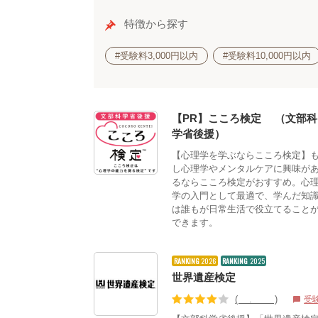
特徴から探す
#受験料3,000円以内
#受験料10,000円以内
【PR】こころ検定®（文部科
学省後援）
【心理学を学ぶならこころ検定】
し心理学やメンタルケアに興味が
るならこころ検定がおすすめ。心
学の入門として最適で、学んだ知
は誰もが日常生活で役立てること
できます。
RANKING
2026
RANKING
2025
世界遺産検定
(4.19)
受
chat_bubble