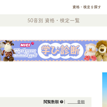
資格・検定を探す
50音別 資格・検定一覧
help
閲覧数順
50音順