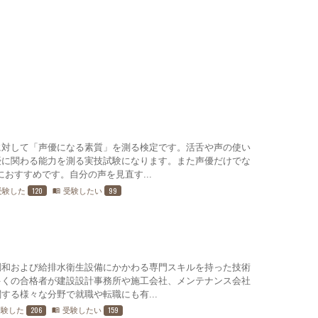
に対して「声優になる素質」を測る検定です。活舌や声の使い
優に関わる能力を測る実技試験になります。また声優だけでな
おすすめです。自分の声を見直す...
120
99
受験した
受験したい
menu_book
調和および給排水衛生設備にかかわる専門スキルを持った技術
多くの合格者が建設設計事務所や施工会社、メンテナンス会社
する様々な分野で就職や転職にも有...
206
159
受験した
受験したい
menu_book