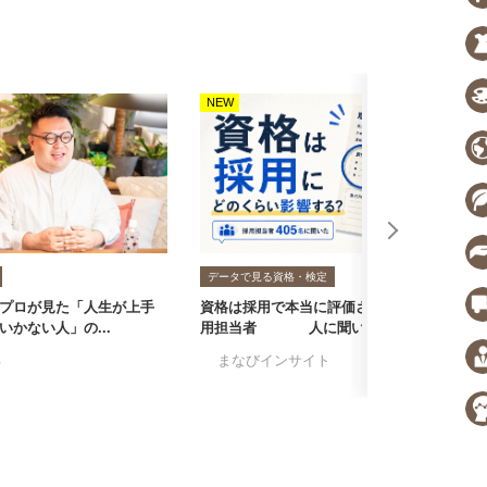
NEW
N
データで見る資格・検定
プロが見た「人生が上手
資格は採用で本当に評価される？採
転
いかない人」の...
用担当者405人に聞いた...
者
る
#まなびインサイト
#採用担当者に聞い
#