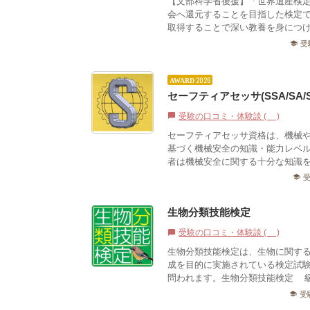
【文部科学省後援】「世界遺産検
会へ還元することを目指した検定
取得することで深い教養を身につけ
受
school
2026
AWARD
セーフティアセッサ(SSA/SA/
受験の口コミ・体験談 (0)
chat_bubble
セーフティアセッサ資格は、機械
基づく機械安全の知識・能力レベ
者は機械安全に関する十分な知識を
school
生物分類技能検定
受験の口コミ・体験談 (0)
chat_bubble
生物分類技能検定は、生物に関す
成を目的に実施されている検定試
問われます。生物分類技能検定1級
受
school