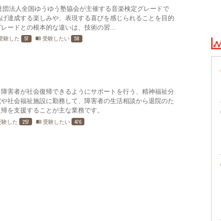
社団法人全国ゆうゆう塾協会が主催する音楽検定グレードで
掲げ達成する楽しみや、表現する喜びを感じられることを目的
レードとの根本的な違いは、技術の習...
57
58
受験した
受験したい
menu_book
う障害者が社会復帰できるようにサポートを行う、精神福祉分
院や社会福祉施設に勤務して、障害者の生活相談から退院のた
復帰を支援することが主な業務です。
257
476
受験した
受験したい
menu_book