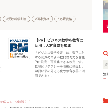
#受験料学割有
#国家資格
#必置資格
【PR】ビジネス数学を教育に
活用し人材育成を加速
も
「ビジネス数学検定」は、数字に対
あ
する意識の高さや数的思考力を客観
理
的に測定・可視化できる検定です。
識
数理的リテラシーを明確に把握し、
が
学習成果の見える化や教育改善に活
注
用できます。
ー
験の口コミ・体験談 (9)