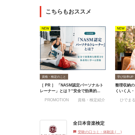
こちらもおススメ
NEW
NEW
資格・検定のこと
学び効率UP
［ PR ］ 「NASM認定パーソナルト
整理収納の
レーナー」とは？“安全で効果的...
くいく人・
#PROMOTION
#資格・検定紹介
#ひでま
全日本音楽検定®︎
受験の口コミ・体験談 (2)
chat_bubble