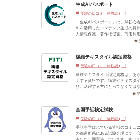
生成AIパスポート
受験の口コミ・体験談 (1)
chat_bubble
「生成AIパスポート」は、AI初
AIを活用したコンテンツ生成の具
人情報保護、著作権侵害、商用利用
school
繊維テキスタイル認定資格
受験の口コミ・体験談 (0)
chat_bubble
繊維テキスタイル認定資格は、あ
明する資格です。繊維やテキスタイ
び、活躍する方にとってなくてはな
school
全国手話検定試験
受験の口コミ・体験談 (0)
chat_bubble
手話を学ばれている皆様のコミュ
の都道府県にある試験会場にて、
も年に１回実施しています。すべて