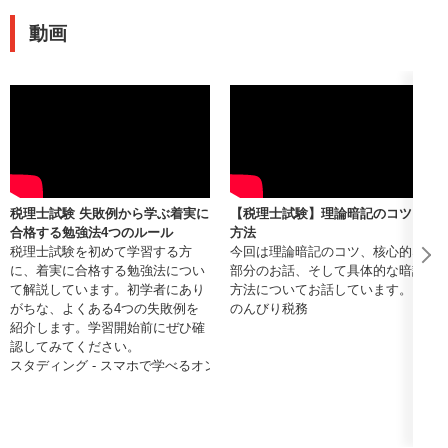
動画
税理士試験 失敗例から学ぶ着実に
【税理士試験】理論暗記のコツと
合格する勉強法4つのルール
方法
税理士試験を初めて学習する方
今回は理論暗記のコツ、核心的な
に、着実に合格する勉強法につい
部分のお話、そして具体的な暗記
て解説しています。初学者にあり
方法についてお話しています。
がちな、よくある4つの失敗例を
のんびり税務
紹介します。学習開始前にぜひ確
認してみてください。
スタディング - スマホで学べるオンライン通信資格講座