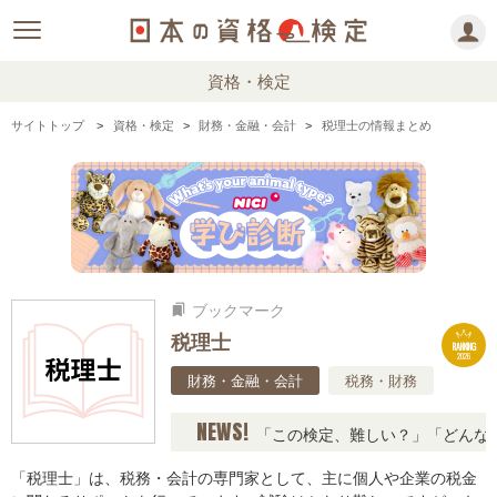
資格・検定
サイトトップ
資格・検定
財務・金融・会計
税理士の情報まとめ
ブックマーク
bookmarks
税理士
RANKING
2026
財務・金融・会計
税務・財務
NEWS!
「この検定、難しい？」「どんな試験
「税理士」は、税務・会計の専門家として、主に個人や企業の税金