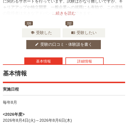
に関わるサポートを行っています。試験はかなり難しいですが、キ
ャリアアップや独立開業、一般企業への就職にも有効で、この資格
の取得者は大きなアドバンテージを発揮できます。
...続きを読む
320
232
受験した
受験したい
school
menu_book
受験の口コミ・体験談を書く
edit
基本情報
詳細情報
基本情報
実施日程
毎年8月
<2026年度>
2026年8月4日(火)～2026年8月6日(木)