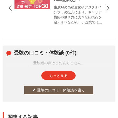
生成AIの高精度化やデジタルイ
ンフラの拡充により、キャリア
構築や働き方に大きな転換点を
迎えそうな2026年。企業では業
務プロセスの再設計が進み、
個々の専門性や判断力がより一
層問われるようになりました。
こうした変化を背景に、キャリ
アアップや職種転換を見据えて
受験の口コミ・体験談 (0件)
資格取得に取り組むビジネスパ
ーソンが増えています。学びの
メディア『日本の資格・検定』
受験者の声はまだありません。
では、今年も「就職・転職に役
皆さまの投稿をお待ちしております。
立つ資格・検定」の最新調査を
もっと見る
実施。時代の変化と共に注目さ
れる資格も移り変わっていま
す。本ランキングでは、最新結
受験の口コミ・体験談を書く
edit
果に加えてコメントや前回順位
との比較も矢印で示しています
ので、ぜひご覧ください。
関連する記事