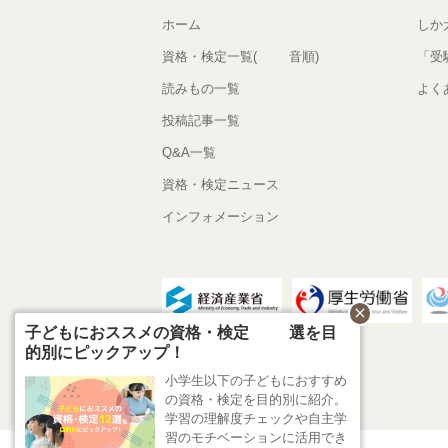
ホーム
しか
資格・検定一覧(50音順)
「受
読みもの一覧
よく
投稿記事一覧
Q&A一覧
資格・検定ニュース
インフォメーション
close
子どもにおススメの資格・検定12選を目
的別にピックアップ！
小学生以下の子どもにおすすめ
の資格・検定を目的別に紹介。
学習の理解度チェックや自主学
習のモチベーションに活用でき