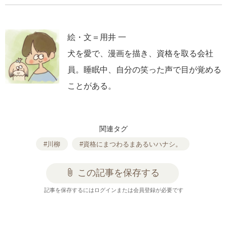
絵・文＝用井 一
犬を愛で、漫画を描き、資格を取る会社
員。睡眠中、自分の笑った声で目が覚める
ことがある。
関連タグ
#川柳
#資格にまつわるまあるいハナシ。
attach_file
この記事を保存する
記事を保存するにはログインまたは会員登録が必要です