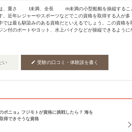
は、重さ20t未満、全長24m未満の小型船舶を操縦するこ
す。近年レジャーやスポーツなどでこの資格を取得する人が多
中では最も馴染みのある資格だといえるでしょう。この資格を
ジン付のボートやヨット、水上バイクなどが操縦できるように
edit
たい
受験の口コミ・体験談を書く
のポニョ』フジモトが資格に挑戦したら？ 海を
取得できそうな資格