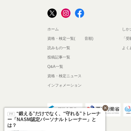
ホーム
しか
資格・検定一覧(50音順)
「受
読みもの一覧
よく
投稿記事一覧
Q&A一覧
資格・検定ニュース
インフォメーション
close
“鍛える”だけでなく、“守れる”トレーナ
ー「NASM認定パーソナルトレーナー」と
は？