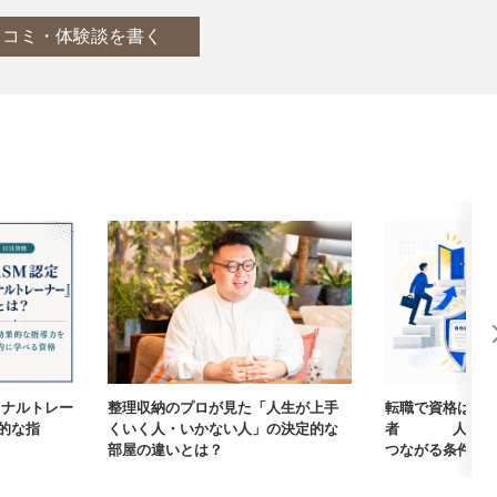
口コミ・体験談を書く
ーソナルトレー
整理収納のプロが見た「人生が上手
転職で資格は武
的な指
くいく人・いかない人」の決定的な
者405人に聞
部屋の違いとは？
つながる条件【まな