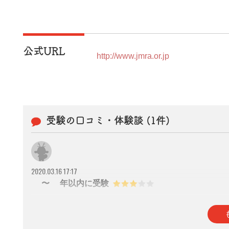
公式URL
http://www.jmra.or.jp
受験の口コミ・体験談 (1件)
2020.03.16 17:17
2〜3年以内に受験
参考になった
thumb_up
0