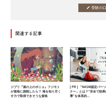
edit
受験の
関連する記事
ジブリ『崖の上のポニョ』フジモト
[ PR ] 「NASM認定パ
が資格に挑戦したら？ 海を知り尽く
ナー」とは？“安全で効果
す力で取得できそうな資格
導”を体系的...