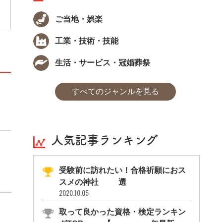
修、水産物採取、海洋調査、救助作業などが
ご当地・娯楽
挙げられます。減圧症や窒素酔いといった高
気圧障害などのリスクを伴う作業ですが、特
殊な技能を活かせるやりがいのある仕事でし
工業・技術・技能
ょう。
生活・サービス・冠婚葬祭
すべてのジャンルを見る
人気記事ランキング
受験前に訪れたい！合格祈願におス
スメの神社11選
2020.10.05
取って良かった資格・検定ランキン