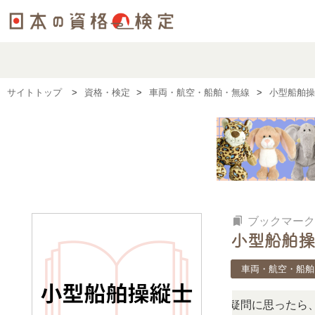
サイトトップ
資格・検定
車両・航空・船舶・無線
小型船舶操
bookmarks
ブックマーク
小型船舶操
車両・航空・船舶
の検定、難しい？」「どんな試験？」と疑問に思ったら、リア