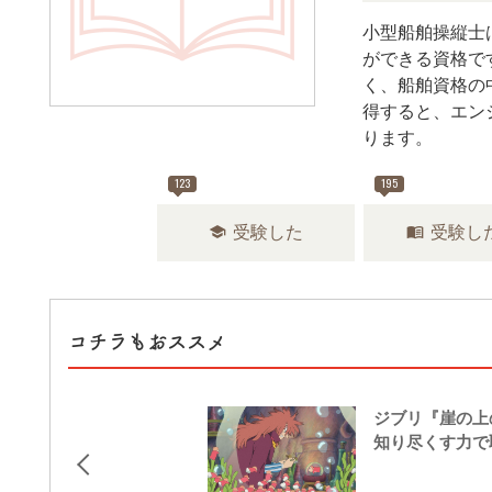
小型船舶操縦士
ができる資格で
く、船舶資格の
得すると、エン
ります。
123
195
school
menu_book
受験した
受験し
コチラもおススメ
ジブリ『崖の上
知り尽くす力で