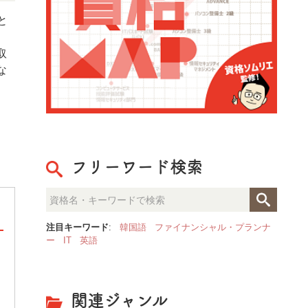
と
取
な
フリーワード検索
注目キーワード
:
韓国語
ファイナンシャル・プランナ
ー
IT
英語
潜水士
潜水士は、潜水作業において必要不可欠な資
格です。潜水士免許が必要となる業務は、水
関連ジャンル
中での土木作業やサルベージ作業、船舶の補