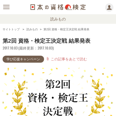
読みもの
サイトトップ
読みもの
第2回 資格・検定王決定戦 結果発表
第2回 資格・検定王決定戦 結果発表
2017.10.03 (最終更新：2017.10.03)
この記事をあとで読む
attach_file
学び応援キャンペーン