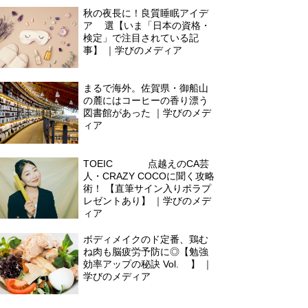
秋の夜長に！良質睡眠アイデ
ア3選【いま「日本の資格・
検定」で注目されている記
事】 ｜学びのメディア
まるで海外。佐賀県・御船山
の麓にはコーヒーの香り漂う
図書館があった ｜学びのメデ
ィア
TOEIC900点越えのCA芸
人・CRAZY COCOに聞く攻略
術！ 【直筆サイン入りポラプ
レゼントあり】 ｜学びのメデ
ィア
ボディメイクのド定番、鶏む
ね肉も脳疲労予防に◎【勉強
効率アップの秘訣 Vol.4】 ｜
学びのメディア