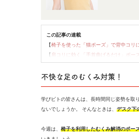
この記事の連載
【
椅子を使った「猫ポーズ」で背中コリ
【
肩コリに効く「手首曲げるだけ」ポー
【
腰痛の原因は「お尻のコリ」。座りな
連載記事一覧へ>>
不快な足のむくみ対策！
学びビトの皆さんは、長時間同じ姿勢を取
ないでしょうか。 そんなときは、
デスク下
今週は、
椅子を利用したむくみ解消のポー
いきましょう。