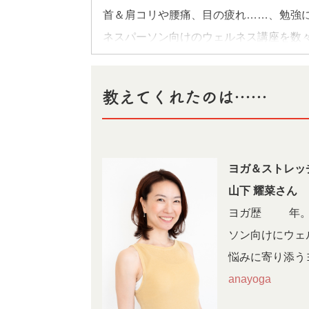
首＆肩コリや腰痛、目の疲れ……、勉強に
ネスパーソン向けのウェルネス講座を数々
さんに、症状を和らげる簡単1ポーズを
教えてくれたのは……
「身体が持つ潜在能力は素晴らしい！ 心
っていきます。難しいポーズは不要。日
体はよろこんで変化していきます。勉強
ヨガ＆ストレッ
身体もととのえてみてください」（山下 
山下 耀菜さん
ヨガ歴20年。
ソン向けにウェ
悩みに寄り添うヨ
anayoga82