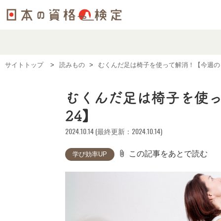
サイトトップ
読みもの
むくんだ足は椅子を使って解消！【今週の
むくんだ足は椅子を使っ
24】
2024.10.14 (最終更新：2024.10.14)
attach_file
この記事をあとで読む
学び効率UP