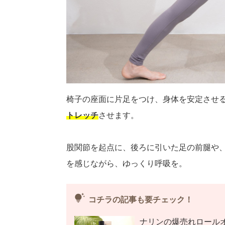
椅子の座面に片足をつけ、身体を安定させ
トレッチ
させます。
股関節を起点に、後ろに引いた足の前腿や
を感じながら、ゆっくり呼吸を。
tips_and_updates
コチラの記事も要チェック！
ナリンの爆売れロール