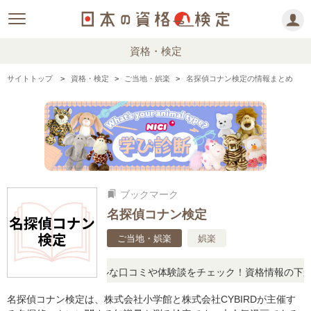
資格・検定
サイトトップ
資格・検定
ご当地・娯楽
名探偵コナン検定の情報まとめ
ブックマーク
bookmarks
名探偵コナン検定
ご当地・娯楽
娯楽
問に思ったら、リアルな口コミや体験談をチェック！資格情報の下から
名探偵コナン検定は、株式会社小学館と株式会社CYBIRDが主催す