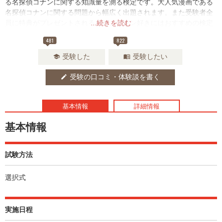
る名探偵コナンに関する知識量を測る検定です。大人気漫画である
名探偵コナンに関する問題から幅広く出題されます。また受験者全
員に特典がプレゼントされるなど、コナン好きにはおすすめの検定
...続きを読む
です。
481
822
受験した
受験したい
school
menu_book
受験の口コミ・体験談を書く
edit
基本情報
詳細情報
基本情報
試験方法
選択式
実施日程