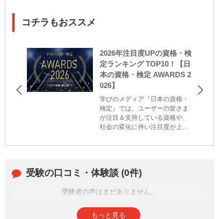
コチラもおススメ
2026年注目度UPの資格・検
定ランキング TOP10！【日
本の資格・検定 AWARDS 2
026】
学びのメディア『日本の資格・
検定』では、ユーザーの皆さま
が注目＆支持している資格や、
社会の変化に伴い注目度が上が
っている検定を広くお伝えする
と共に、資格・検定に込められ
た主催者の思いを届け、社会に
おける資格・検定の価値を高め
受験の口コミ・体験談 (0件)
ることを目的に、毎年アワード
を決定し、発表しております。
受験者の声はまだありません。
昨年度の当サイト内のアクセス
データおよびユーザーによるア
皆さまの投稿をお待ちしております。
ンケートをもとに、最も注目＆
もっと見る