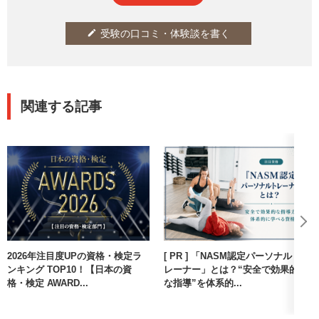
支持された資格・検定を、3つの
部門に分けてランキング形式で
発表。本記事では、3部門のうち
受験の口コミ・体験談を書く
edit
【注目の資格・検定部門】をラ
ンキング形式でご紹介。
関連する記事
2026年注目度UPの資格・検定ラ
[ PR ] 「NASM認定パーソナルト
ンキング TOP10！【日本の資
レーナー」とは？“安全で効果的
格・検定 AWARD...
な指導”を体系的...