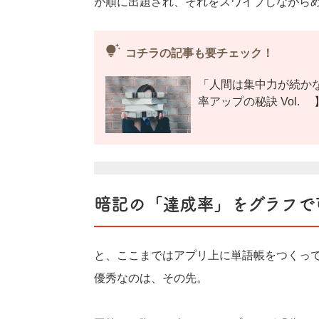
が順に出題され、それをスワイプしながら
tips_and_updates
コチラの記事も要チェック！
「人間は集中力が続か
率アップの秘訣 Vol.1
暗記の「達成率」をグラフで
と、ここまではアプリ上に単語帳をつくってい
優秀なのは、その先。