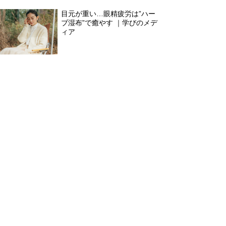
目元が重い…眼精疲労は”ハー
ブ湿布”で癒やす ｜学びのメデ
ィア