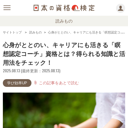
読みもの
サイトトップ
読みもの
心身がととのい、キャリアにも活きる「瞑想認定コーチ」資格とは？得られる知識と活用法をチェック！
心身がととのい、キャリアにも活きる「瞑
想認定コーチ」資格とは？得られる知識と活
用法をチェック！
2025.08.13 (最終更新：2025.08.13)
この記事をあとで読む
attach_file
学び効率UP