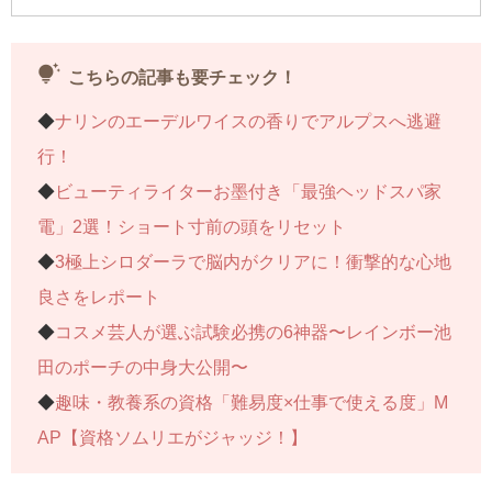
◆「瞑想認定コーチ」の中身を紹介！……今回はコチ
ラ
tips_and_updates
こちらの記事も要チェック！
◆
ナリンのエーデルワイスの香りでアルプスへ逃避
連載記事一覧へ＞＞
行！
◆
ビューティライターお墨付き「最強ヘッドスパ家
電」2選！ショート寸前の頭をリセット
◆
3極上シロダーラで脳内がクリアに！衝撃的な心地
良さをレポート
◆
コスメ芸人が選ぶ試験必携の6神器〜レインボー池
田のポーチの中身大公開〜
◆
趣味・教養系の資格「難易度×仕事で使える度」M
AP【資格ソムリエがジャッジ！】