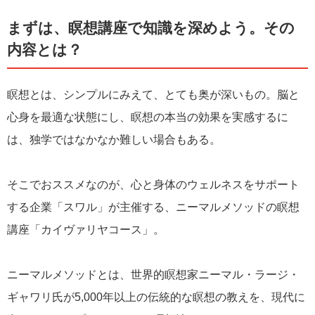
◆「瞑想認定コーチ」の中身を紹介！……今回はコチ
ラ
まずは、瞑想講座で知識を深めよう。その
内容とは？
連載記事一覧へ＞＞
瞑想とは、シンプルにみえて、とても奥が深いもの。脳と
心身を最適な状態にし、瞑想の本当の効果を実感するに
は、独学ではなかなか難しい場合もある。
そこでおススメなのが、心と身体のウェルネスをサポート
する企業「スワル」が主催する、ニーマルメソッドの瞑想
講座「カイヴァリヤコース」。
ニーマルメソッドとは、世界的瞑想家ニーマル・ラージ・
ギャワリ氏が5,000年以上の伝統的な瞑想の教えを、現代に