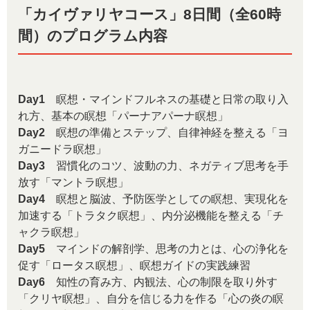
「カイヴァリヤコース」8日間（全60時
間）のプログラム内容
Day1
瞑想・マインドフルネスの基礎と日常の取り入
れ方、基本の瞑想「パーナアパーナ瞑想」
Day2
瞑想の準備とステップ、自律神経を整える「ヨ
ガニードラ瞑想」
Day3
習慣化のコツ、波動の力、ネガティブ思考を手
放す「マントラ瞑想」
Day4
瞑想と脳波、予防医学としての瞑想、実現化を
加速する「トラタク瞑想」、内分泌機能を整える「チ
ャクラ瞑想」
Day5
マインドの解剖学、思考の力とは、心の浄化を
促す「ロータス瞑想」、瞑想ガイドの実践練習
Day6
知性の育み方、内観法、心の制限を取り外す
「クリヤ瞑想」、自分を信じる力を作る「心の炎の瞑