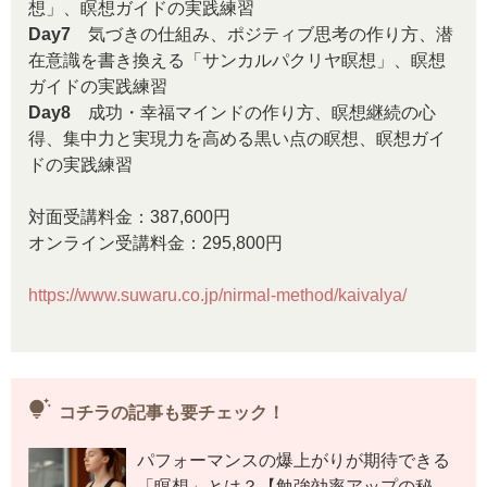
想」、瞑想ガイドの実践練習
Day7
気づきの仕組み、ポジティブ思考の作り方、潜
在意識を書き換える「サンカルパクリヤ瞑想」、瞑想
ガイドの実践練習
Day8
成功・幸福マインドの作り方、瞑想継続の心
得、集中力と実現力を高める黒い点の瞑想、瞑想ガイ
ドの実践練習
対面受講料金：387,600円
オンライン受講料金：295,800円
https://www.suwaru.co.jp/nirmal-method/kaivalya/
tips_and_updates
コチラの記事も要チェック！
パフォーマンスの爆上がりが期待できる
「瞑想」とは？【勉強効率アップの秘