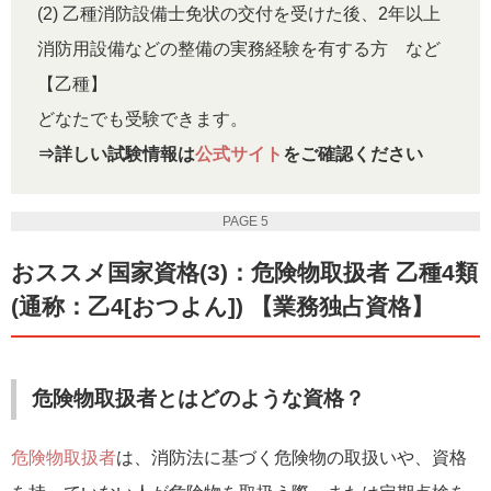
(2) 乙種消防設備士免状の交付を受けた後、2年以上
消防用設備などの整備の実務経験を有する方 など
【乙種】
どなたでも受験できます。
⇒詳しい試験情報は
公式サイト
をご確認ください
PAGE 5
おススメ国家資格(3)：危険物取扱者 乙種4類
(通称：乙4[おつよん]) 【業務独占資格】
危険物取扱者とはどのような資格？
危険物取扱者
は、消防法に基づく危険物の取扱いや、資格