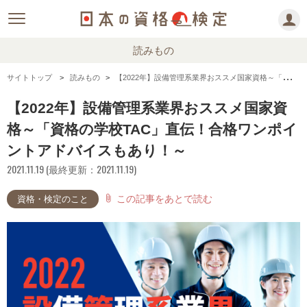
読みもの
サイトトップ
読みもの
【2022年】設備管理系業界おススメ国家資格～「資格の学校TAC」直伝！合格ワンポイントアドバイスもあり！～
【2022年】設備管理系業界おススメ国家資
格～「資格の学校TAC」直伝！合格ワンポイ
ントアドバイスもあり！～
2021.11.19 (最終更新：2021.11.19)
この記事をあとで読む
attach_file
資格・検定のこと