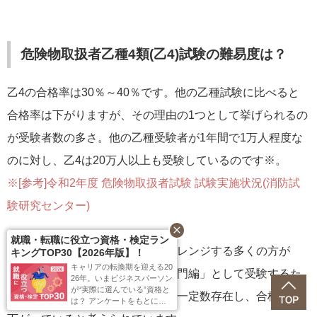
危険物取扱者乙種4類(乙4)試験の難易度は？
乙4の合格率は30％～40％です。他の乙種試験に比べると
合格率は下がりますが、その理由の1つとして挙げられるの
が受験者数の多さ。他の乙種受験者が1年間で1万人程度な
のに対し、乙4は20万人以上も受験しているのです※。
※[参考]令和2年度 危険物取扱者試験 試験実施状況(消防試
験研究センター)
close
就職・転職に役立つ資格・検定ラン
危険物取扱者の勉強に初めてチャレンジする多くの方が
キングTOP30【2026年版】！
キャリアの転換期を迎える20
「危険物取扱者を受験する際の入門編」として受験するた
26年。いまビジネスパーソン
が“実際に選んでいる”資格と
め、知識が身に付いていない方も一定数存在し、合格率が
は？ アンケートをもとに、
「就職・転職に役立つ資格」