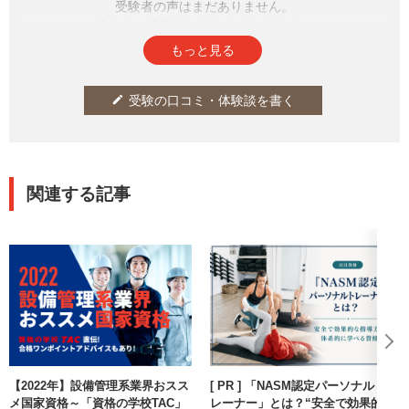
受験者の声はまだありません。
皆さまの投稿をお待ちしております。
もっと見る
受験の口コミ・体験談を書く
edit
関連する記事
【2022年】設備管理系業界おスス
[ PR ] 「NASM認定パーソナルト
メ国家資格～「資格の学校TAC」
レーナー」とは？“安全で効果的