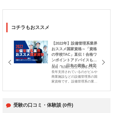
コチラもおススメ
【2022年】設備管理系業界
おススメ国家資格～「資格
の学校TAC」直伝！合格ワ
ンポイントアドバイスもあ
り！～ - 日本の資格・検定
就職・転職に役立つ資格として
長年支持されているのがビルや
商業施設などの設備管理系の国
家資格です。設備管理系の業界
では資格を持っていないと携わ
れない仕事も多く、この業界の
就職・転職市場では資格取得者
を求めている傾向があります。
受験の口コミ・体験談 (0件)
今回はそんな...