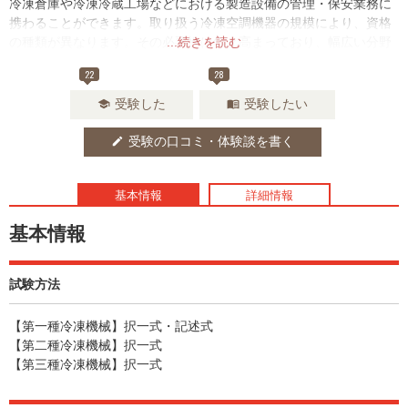
冷凍倉庫や冷凍冷蔵工場などにおける製造設備の管理・保安業務に
携わることができます。取り扱う冷凍空調機器の規模により、資格
の種類が異なります。その必要性は年々高まっており、幅広い分野
...続きを読む
で活躍できる資格です。
22
28
受験した
受験したい
school
menu_book
受験の口コミ・体験談を書く
edit
基本情報
詳細情報
基本情報
試験方法
【第一種冷凍機械】択一式・記述式
【第二種冷凍機械】択一式
【第三種冷凍機械】択一式