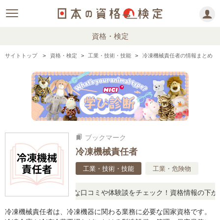
資格・検定
サイトトップ
資格・検定
工業・技術・技能
冷凍機械責任者の情報まとめ
ブックマーク
bookmarks
冷凍機械責任者
工業・技術・技能
工業・危険物
に思ったら、リアルな口コミや体験談をチェック！資格情報の下からお
冷凍機械責任者は、冷凍機器に関わる業務に必要な国家資格です。