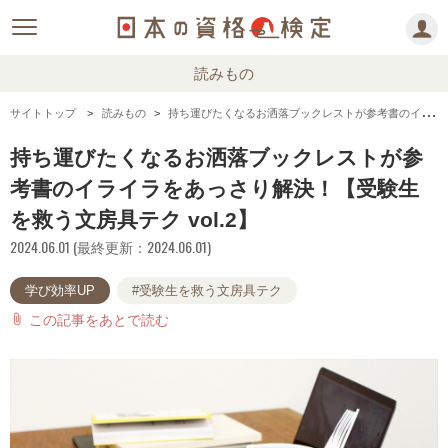
読みもの
サイトトップ
読みもの
持ち運びたくなるお洒落ブックレストが参考書のイライラをあっさり解決！【受験生を救う文房具テク vol.2】
持ち運びたくなるお洒落ブックレストが参
考書のイライラをあっさり解決！【受験生
を救う文房具テク vol.2】
2024.06.01 (最終更新：2024.06.01)
学び効率UP
#受験生を救う文房具テク
この記事をあとで読む
attach_file