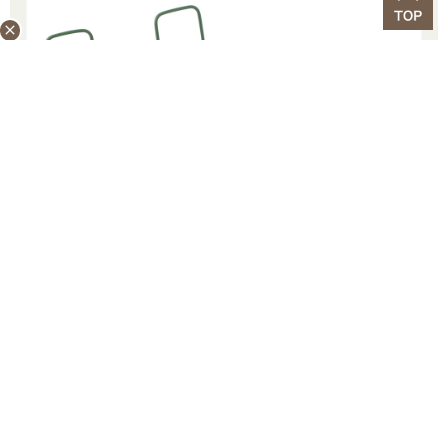
close
「メタルブックレスト」1,100円／ハイタイド