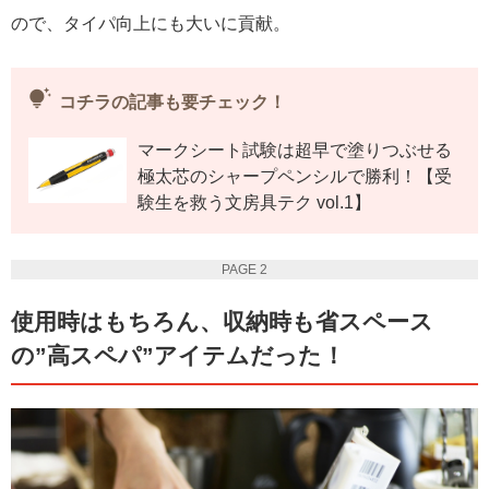
ので、タイパ向上にも大いに貢献。
tips_and_updates
コチラの記事も要チェック！
マークシート試験は超早で塗りつぶせる
極太芯のシャープペンシルで勝利！【受
験生を救う文房具テク vol.1】
PAGE 2
使用時はもちろん、収納時も省スペース
の”高スペパ”アイテムだった！