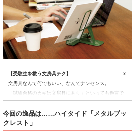
【受験生を救う文房具テク】
文房具なんて何でもいい、なんてナンセンス。
「試験合格のカギは文房具にあり」といっても過言で
はない。
今回の逸品は……ハイタイド「メタルブッ
クレスト」
この連載では、受験生の味方になる優れた文房具を紹
介すると共に、ちょっとイイ使い方テクニックや、