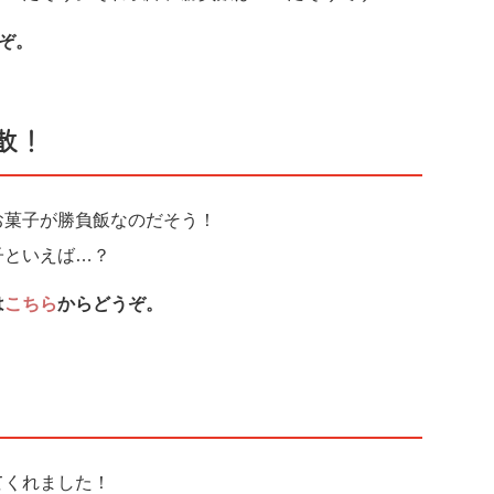
ぞ。
散！
お菓子が勝負飯なのだそう！
子といえば…？
は
こちら
からどうぞ。
てくれました！