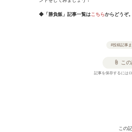
ントをしてみましょう！
◆「勝負飯」記事一覧は
こちら
からどうぞ
#投稿記事
attach_file
この
記事を保存するには
この