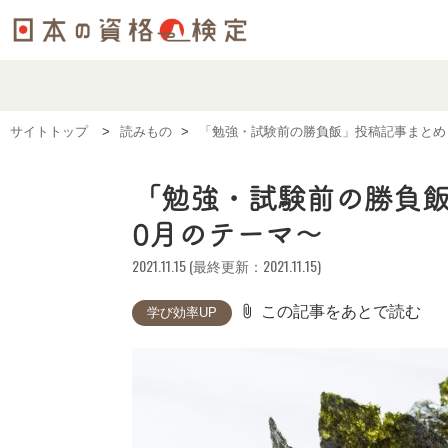
サイトトップ
読みもの
「勉強・試験前の勝負飯」投稿記事まと
「勉強・試験前の勝負飯
0月のテーマ～
2021.11.15 (最終更新：2021.11.15)
attach_file
この記事をあとで読む
学び効率UP