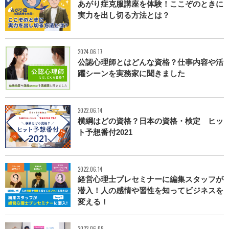
あがり症克服講座を体験！ここぞのときに
実力を出し切る方法とは？
2024.06.17
公認心理師とはどんな資格？仕事内容や活
躍シーンを実務家に聞きました
2022.06.14
横綱はどの資格？日本の資格・検定 ヒッ
ト予想番付2021
2022.06.14
経営心理士プレセミナーに編集スタッフが
潜入！人の感情や習性を知ってビジネスを
変える！
2022.06.09