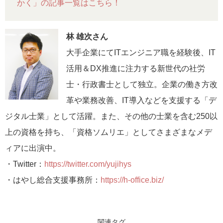
かく」の記事一覧はこちら！
林 雄次さん
大手企業にてITエンジニア職を経験後、IT
活用＆DX推進に注力する新世代の社労
士・行政書士として独立。企業の働き方改
革や業務改善、IT導入などを支援する「デ
ジタル士業」として活躍。また、その他の士業を含む250以
上の資格を持ち、「資格ソムリエ」としてさまざまなメデ
ィアに出演中。
・Twitter：
https://twitter.com/yujihys
・はやし総合支援事務所：
https://h-office.biz/
関連タグ