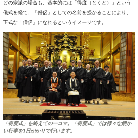
どの宗派の場合も、基本的には「得度（とくど）」という
儀式を経て、「僧侶」としての名前を授かることにより、
正式な「僧侶」になれるというイメージです。
「得度式」を終えての一コマ。「得度式」では様々な細か
い行事を1日がかりで行います。