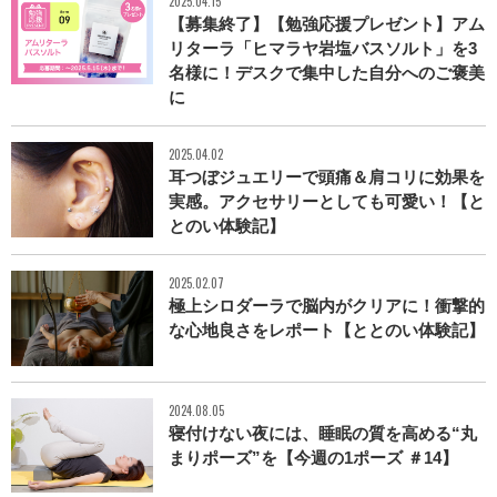
2025.04.15
【募集終了】【勉強応援プレゼント】アム
リターラ「ヒマラヤ岩塩バスソルト」を3
名様に！デスクで集中した自分へのご褒美
に
2025.04.02
耳つぼジュエリーで頭痛＆肩コリに効果を
実感。アクセサリーとしても可愛い！【と
とのい体験記】
2025.02.07
極上シロダーラで脳内がクリアに！衝撃的
な心地良さをレポート【ととのい体験記】
2024.08.05
寝付けない夜には、睡眠の質を高める“丸
まりポーズ”を【今週の1ポーズ ＃14】