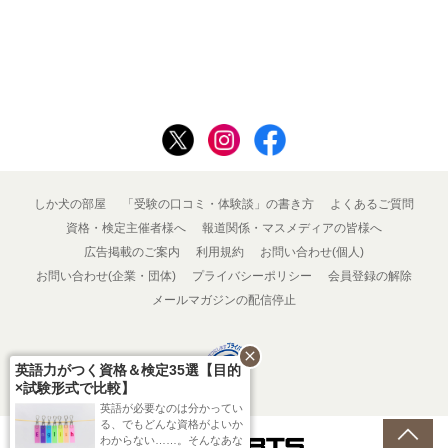
しか犬の部屋
「受験の口コミ・体験談」の書き方
よくあるご質問
資格・検定主催者様へ
報道関係・マスメディアの皆様へ
広告掲載のご案内
利用規約
お問い合わせ(個人)
お問い合わせ(企業・団体)
プライバシーポリシー
会員登録の解除
メールマガジンの配信停止
close
英語力がつく資格＆検定35選【目的
×試験形式で比較】
英語が必要なのは分かってい
る、でもどんな資格がよいか
わからない……。そんなあな
Powered by