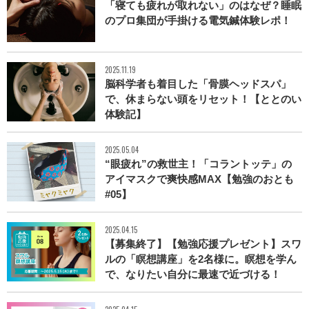
「寝ても疲れが取れない」のはなぜ？睡眠
のプロ集団が手掛ける電気鍼体験レポ！
2025.11.19
脳科学者も着目した「骨膜ヘッドスパ」
で、休まらない頭をリセット！【ととのい
体験記】
2025.05.04
“眼疲れ”の救世主！「コラントッテ」の
アイマスクで爽快感MAX【勉強のおとも
#05】
2025.04.15
【募集終了】【勉強応援プレゼント】スワ
ルの「瞑想講座」を2名様に。瞑想を学ん
で、なりたい自分に最速で近づける！