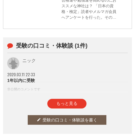
合格運や勉強運を高めるのにお
ススメな神社は？ 「日本の資
格・検定」読者やメルマガ会員
へアンケートを行った。そのな
かから、ご利益期待大な神社を
ピックアップ！ 合格エピソード
なども参考に。今回は、京都の
北野天満宮をご紹介。
受験の口コミ・体験談 (1件)
ニック
2020.03.11 22:33
1年以内に受験
非公開のコメントです
参考になった
通報
thumb_up
report
0
もっと見る
受験の口コミ・体験談を書く
edit