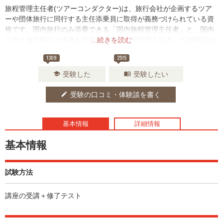
旅程管理主任者(ツアーコンダクター)は、旅行会社が企画するツア
ーや団体旅行に同行する主任添乗員に取得が義務づけられている資
格です。国内旅行のみ添乗できる「国内旅程管理主任者」と、国内
に加え海外旅行の添乗も可能な「総合旅程管理主任者」の2種類があ
...続きを読む
ります。
1309
2515
受験した
受験したい
school
menu_book
受験の口コミ・体験談を書く
edit
基本情報
詳細情報
基本情報
試験方法
講座の受講＋修了テスト