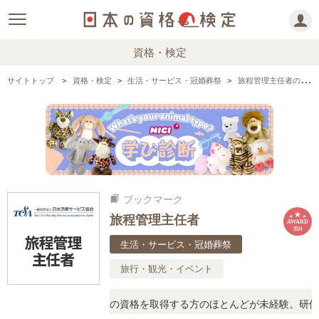
資格・検定
サイトトップ
資格・検定
生活・サービス・冠婚葬祭
旅程管理主任者の情報まとめ
ブックマーク
bookmarks
旅程管理主任者
AWARD
2024
生活・サービス・冠婚葬祭
旅行・観光・イベント
事してみませんか！この資格を取得する方のほとんどが未経験。研修も