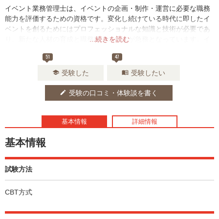
イベント業務管理士は、イベントの企画・制作・運営に必要な職務
能力を評価するための資格です。変化し続けている時代に即したイ
ベントを創るためにはプロフェッショナルな知識と技術が必要であ
り、新たな人材の育成と職務能力の向上が急務となっています。イ
...続きを読む
ベントに関わる仕事をされている方が実力を試すのにおすすめの資
51
47
格です。
受験した
受験したい
school
menu_book
受験の口コミ・体験談を書く
edit
基本情報
詳細情報
基本情報
試験方法
CBT方式