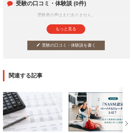
受験の口コミ・体験談 (0件)
受験者の声はまだありません。
皆さまの投稿をお待ちしております。
もっと見る
受験の口コミ・体験談を書く
edit
関連する記事