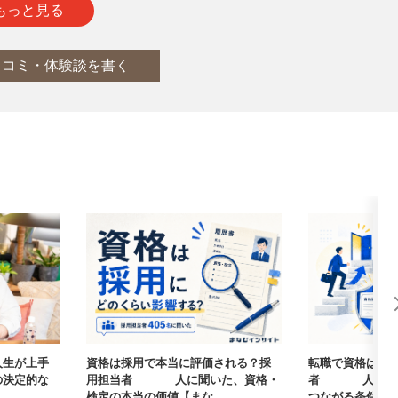
通
report
もっと見る
口コミ・体験談を書く
人生が上手
資格は採用で本当に評価される？採
転職で資格は武
の決定的な
用担当者405人に聞いた、資格・
者405人に聞
検定の本当の価値【まな...
つながる条件【まな