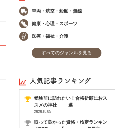
る主任添乗員に取得が義務づけられている資
格です。国内旅行のみ添乗できる「国内旅程
車両・航空・船舶・無線
管理主任者」と、国内に加え海外旅行の添乗
も可能な「総合旅程管理主任者」の2種類が
健康・心理・スポーツ
あります。
医療・福祉・介護
すべてのジャンルを見る
人気記事ランキング
受験前に訪れたい！合格祈願におス
スメの神社11選
2020.10.05
取って良かった資格・検定ランキン