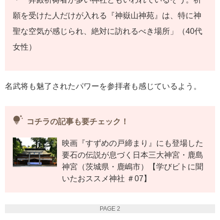
願を受けた人だけが入れる『神嶽山神苑』は、特に神
聖な空気が感じられ、絶対に訪れるべき場所」（40代
女性）
名武将も魅了されたパワーを参拝者も感じているよう。
tips_and_updates
コチラの記事も要チェック！
映画『すずめの戸締まり』にも登場した
要石の伝説が息づく日本三大神宮・鹿島
神宮（茨城県・鹿嶋市）【学びビトに聞
いたおススメ神社 ＃07】
PAGE 2