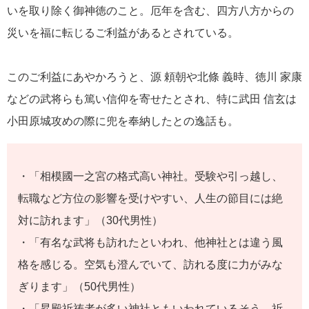
いを取り除く御神徳のこと。厄年を含む、四方八方からの
災いを福に転じるご利益があるとされている。
このご利益にあやかろうと、源 頼朝や北條 義時、徳川 家康
などの武将らも篤い信仰を寄せたとされ、特に武田 信玄は
小田原城攻めの際に兜を奉納したとの逸話も。
・「相模國一之宮の格式高い神社。受験や引っ越し、
転職など方位の影響を受けやすい、人生の節目には絶
対に訪れます」（30代男性）
・「有名な武将も訪れたといわれ、他神社とは違う風
格を感じる。空気も澄んでいて、訪れる度に力がみな
ぎります」（50代男性）
・「昇殿祈祷者が多い神社ともいわれているそう。祈