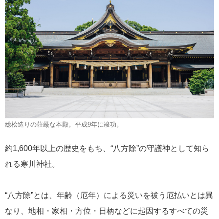
総桧造りの荘厳な本殿。平成9年に竣功。
約1,600年以上の歴史をもち、“八方除”の守護神として知ら
れる寒川神社。
“八方除”とは、年齢（厄年）による災いを祓う厄払いとは異
なり、地相・家相・方位・日柄などに起因するすべての災