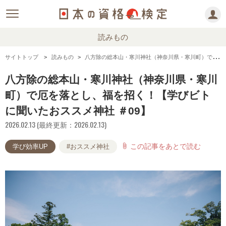
読みもの
サイトトップ
読みもの
八方除の総本山・寒川神社（神奈川県・寒川町）で厄を落とし、福を招く！【学びビトに聞いたおススメ神社 ＃09】
八方除の総本山・寒川神社（神奈川県・寒川
町）で厄を落とし、福を招く！【学びビト
に聞いたおススメ神社 ＃09】
2026.02.13 (最終更新：2026.02.13)
この記事をあとで読む
attach_file
学び効率UP
#おススメ神社