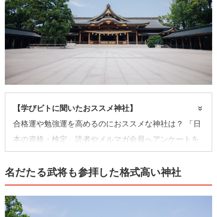
【学びビトに聞いたおススメ神社】
合格運や勉強運を高めるのにおススメな神社は？ 「日
本の資格・検定」読者やメルマガ会員へアンケートを
行った。そのなかから、ご利益期待大な神社をピック
アップ！ 合格エピソードなども参考に。
名だたる武将も参拝した格式高い神社