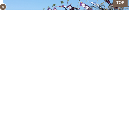
close
毎年海の日に開催され、約40基の神輿が茅ヶ崎海岸に集結
する「浜降祭（はまおりさい）」。夜明けとともに神輿が
海に入る姿から“暁の祭典”とも呼ばれている。
この祭りの由来には、かつて寒川神社の神輿が川に流さ
れ、それを拾い上げた漁師へのお礼に“禊（みそぎ）”を行っ
たという説も。