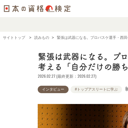
サイトトップ
読みもの
緊張は武器になる。プロバスケ選手・西田
緊張は武器になる。プ
考える「自分だけの勝
2026.02.27 (最終更新：2026.02.27)
attach_fi
インタビュー
#トップアスリートに学ぶ