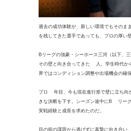
過去の成功体験が、新しい環境でもそのま
を残してきた選手であっても、プロの厚い
Bリーグの強豪・シーホース三河（以下、三
その壁と向き合ってきた1人。学生時代か
界ではコンディション調整や出場機会の確
プロ2年目、今も現在進行形で壁に立ち向
きな決断を下す。シーズン途中にB2リー
実戦経験と成長を求めたのだ。
目の前の課題から逃げずに真摯に向き合い