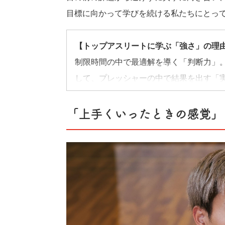
目標に向かって学びを続ける私たちにとっ
【トップアスリートに学ぶ「強さ」の理
制限時間の中で最適解を導く「判断力」。
して、プレッシャーの中で結果を出す「
のスキルは、資格取得やスキルアップを目
素だ。トップアスリートのアプローチか
「上手くいったときの感覚」