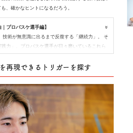
ても、確かなヒントになるだろう。
由｜プロバスケ選手編】
 技術が無意識に出るまで反復する「継続力」。 そ
実践力」。プロバスケ選手が日々磨いているこれら
指す“まなびビト”も共通して獲得したい重要な要
らその極意を学ぶ。
を再現できるトリガーを探す