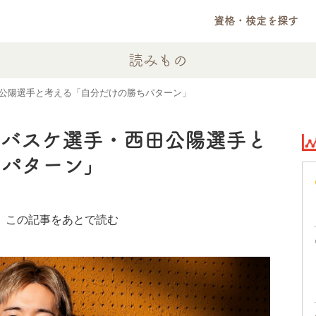
資格・検定を探す
読みもの
公陽選手と考える「自分だけの勝ちパターン」
ロバスケ選手・西田公陽選手と
ちパターン」
le
この記事をあとで読む