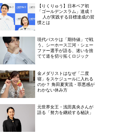
【りくりゅう】日本ペア初
「ゴールデンスラム」達成！
2人が実践する目標達成の習
慣とは
現代バスケは「期待値」で戦
う。シーホース三河・シェー
ファー選手が語る、迷いを捨
てて道を切り拓くロジック
金メダリストはなぜ「二度
寝」をスケジュールに入れる
のか？ 角田夏実流・罪悪感が
わかない休み方
元世界女王・浅田真央さんが
語る「努力を継続する秘訣」