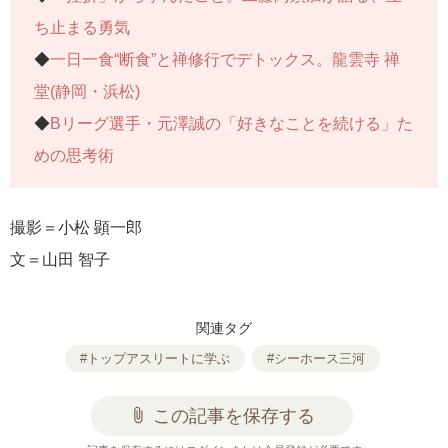
ち止まる勇気
◆
一日一食“断食”と禅修行でデトックス。龍雲寺 禅
堂(静岡・浜松)
◆
Bリーグ選手・元澤誠の「好きなことを続ける」た
めの思考術
撮影＝小松 顕一郎
文＝山田 智子
関連タグ
#トップアスリートに学ぶ
#シーホース三河
attach_file
この記事を保存する