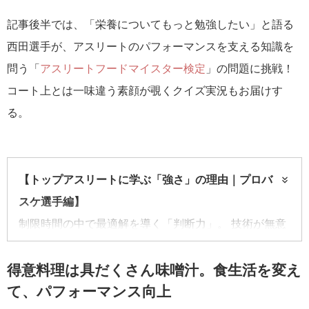
記事後半では、「栄養についてもっと勉強したい」と語る
西田選手が、アスリートのパフォーマンスを支える知識を
問う「
アスリートフードマイスター検定
」の問題に挑戦！
コート上とは一味違う素顔が覗くクイズ実況もお届けす
る。
【トップアスリートに学ぶ「強さ」の理由｜プロバ
スケ選手編】
制限時間の中で最適解を導く「判断力」。 技術が無意
識に出るまで反復する「継続力」。 そして、プレッシ
ャーの中で結果を出す「実践力」。プロバスケ選手が
得意料理は具だくさん味噌汁。食生活を変え
て、パフォーマンス向上
日々磨いているこれらのスキルは、資格取得やスキル