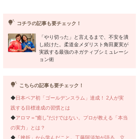
tips_and_updates
コチラの記事も要チェック！
「やり切った」と言えるまで、不安を潰
し続けた。柔道金メダリスト角田夏実が
実践する最強のネガティブシミュレーシ
ョン術
tips_and_updates
こちらの記事も要チェック！
◆
日本ペア初「ゴールデンスラム」達成！ 2人が実
践する目標達成の習慣とは
◆
アロマ＝“癒し”だけではない。プロが教える「本当
の実力」とは？
◆
「挫折」から学んだこと。工藤阿須加が語る、立