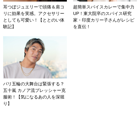
耳つぼジュエリーで頭痛＆肩コ
超簡単スパイスカレーで集中力
リに効果を実感。アクセサリー
UP！東大院卒のスパイス研究
としても可愛い！【ととのい体
家・印度カリー子さんがレシピ
験記】
を直伝！
パリ五輪の大舞台は緊張する？
五十嵐 カノア流プレッシャー克
服術！【気になるあの人を深堀
り】