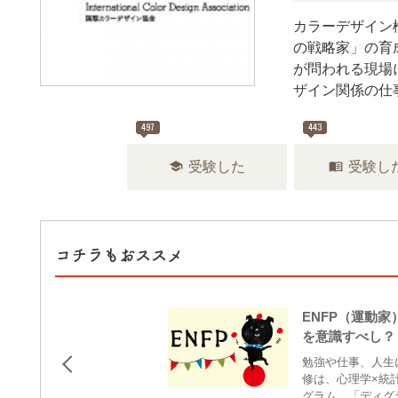
カラーデザイン
の戦略家」の育
が問われる現場
ザイン関係の仕
497
443
school
menu_book
受験した
受験し
コチラもおススメ
ENFP（運動
を意識すべし？
勉強や仕事、人生
修は、心理学×統
グラム、「ディグ