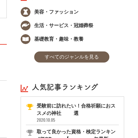
一環として受検を推奨している場合もありま
す。ファッション業界をはじめ、インテリア
美容・ファッション
やメイクアップの分野など、身につけた知
識・技術は幅広く活用できるでしょう。
生活・サービス・冠婚葬祭
基礎教育・趣味・教養
すべてのジャンルを見る
人気記事ランキング
受験前に訪れたい！合格祈願におス
スメの神社11選
2020.10.05
取って良かった資格・検定ランキン