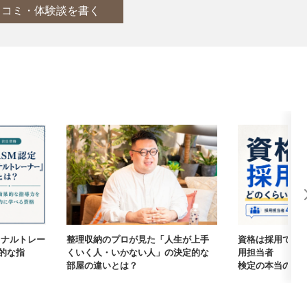
口コミ・体験談を書く
ーソナルトレー
整理収納のプロが見た「人生が上手
資格は採用で本
的な指
くいく人・いかない人」の決定的な
用担当者405
部屋の違いとは？
検定の本当の価値【