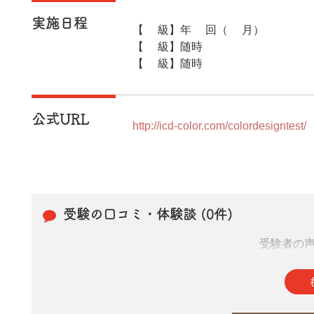
実施日程
【1級】年1回（1月）
【2級】随時
【3級】随時
公式URL
http://icd-color.com/colordesigntest/
受験の口コミ・体験談 (0件)
受験者の
皆さまの投稿