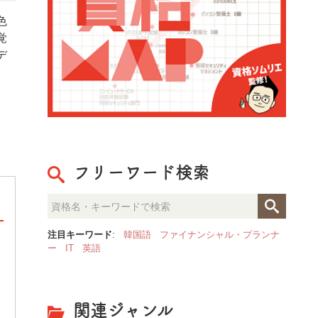
色
覚
デ
フリーワード検索
注目キーワード
:
韓国語
ファイナンシャル・プランナ
ー
IT
英語
色彩検定(R)
【文部科学省後援】「色彩検定®」は、色彩
のメカニズムや理論に関する知識とカラーコ
ーディネートの技術を証明する検定試験で
関連ジャンル
す。受検者の多くは学生ですが、社員教育の