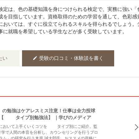
検定は、色の基礎知識を身につけられる検定で、実務に強い「
成を目指しています。資格取得のための学習を通して、色彩感
においては、すぐに役立てられるスキルを得られるでしょう。
事に就職を希望している学生などが多く受験しています。
edit
たい
受験の口コミ・体験談を書く
家）の勉強はケアレスミス注意！仕事は全力投球
【16タイプ別勉強法】 ｜学びのメディア
において上手くいくコツを16タイプ別にご紹介。監
計学で人間の本音を分析し、カウンセリングを行うプロ
ラム」の研究を行う木原 誠太郎氏。おススメの資格に