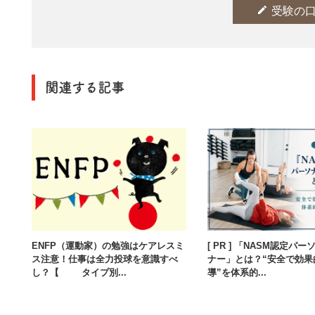
edit
受験の
関連する記事
ENFP（運動家）の勉強はケアレスミ
[ PR ] 「NASM認定パ
ス注意！仕事は全力投球を意識すべ
ナー」とは？“安全で効果
し？【16タイプ別...
導”を体系的...