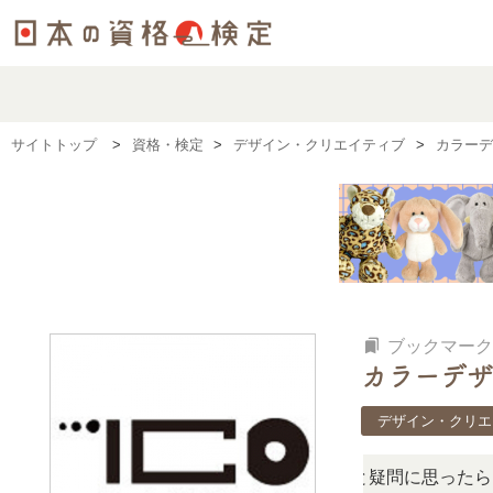
サイトトップ
資格・検定
デザイン・クリエイティブ
カラーデ
bookmarks
ブックマーク
カラーデザ
デザイン・クリエ
の検定、難しい？」「どんな試験？」と疑問に思ったら、リア