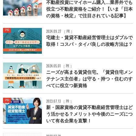
不動産投資にマイホーム購入…業界外でも
役立つ不動産資格をご紹介！【いま「日本
の資格・検定」で注目されている記事】
PR
2024.09.27 ［ PR ］
宅建士・賃貸不動産経営管理士はダブルで
取得！コスパ・タイパ良しの攻略方法は？
2024.05.01 ［ PR ］
ニーズが高まる賃貸住宅。「賃貸住宅メン
テナンス主任者」は守る・持つ・住むのす
べてに役立つ新資格
PR
2023.07.13 ［ PR ］
新・国家資格の賃貸不動産経営管理士はど
う活かせる？メリットや今後のニーズにつ
いて有名企業を直撃！