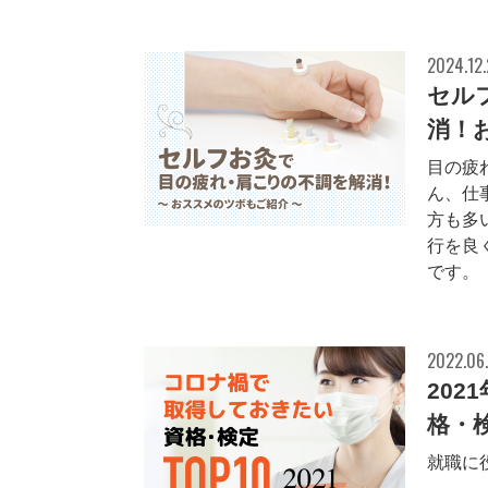
2024.12.
セル
消！
目の疲
ん、仕
方も多
行を良
です。「
2022.06.
20
格・検
就職に