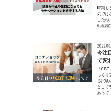
202
時期も
気では
したね
動産鑑定
2022.06
今注
で変
「CB
っくり
る試験
として
あって、