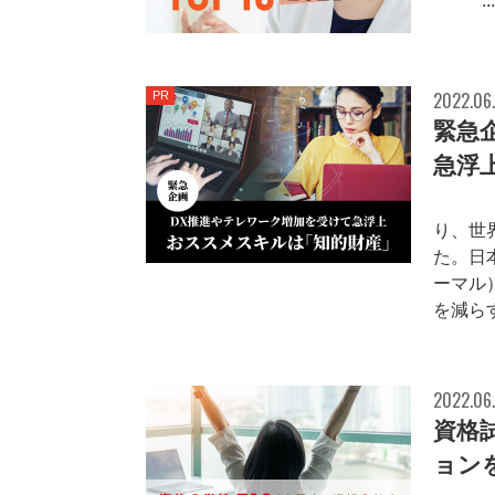
10 ...
2022.06
PR
緊急
急浮
202
り、世
た。日
ーマル
を減らす
2022.06
資格
ョン