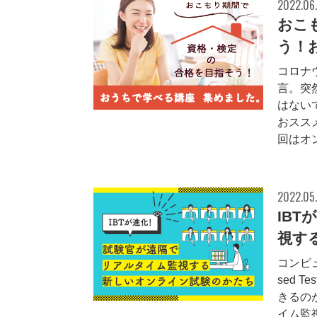
2022.06
おこ
う！
コロナ
言。突
はない
おスス
回はオン
2022.05.
IB
視す
コンピュ
sed 
きるの
イム監視