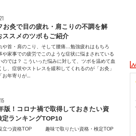
21
フお灸で目の疲れ・肩こりの不調を解
おススメのツボもご紹介
れや首・肩のこり、そして腰痛…勉強疲れはもちろ
事や家事での疲労でこのような症状に悩まされている
いのでは？ こういった悩みに対して、ツボを温めて血
くし、症状やストレスを緩和してくれるのが「お灸」
お年寄りが...
15
21年版！コロナ禍で取得しておきたい資
定ランキングTOP10
役立つ資格TOP30 趣味で取りたい資格・検定TOP