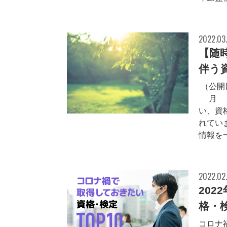
2022.03
【随
伴う
（公開
3月3
い、資
れてい
情報を一
2022.02
20
格・検
コロナ