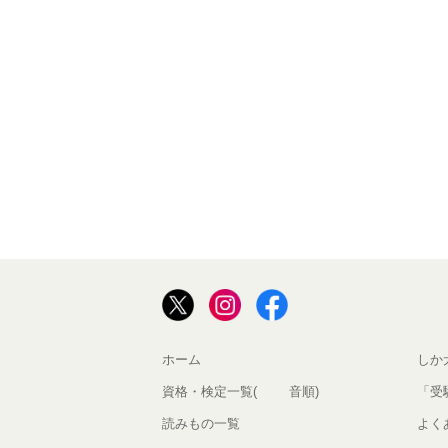
ホーム
しか
資格・検定一覧(50音順)
「受
読みもの一覧
よく