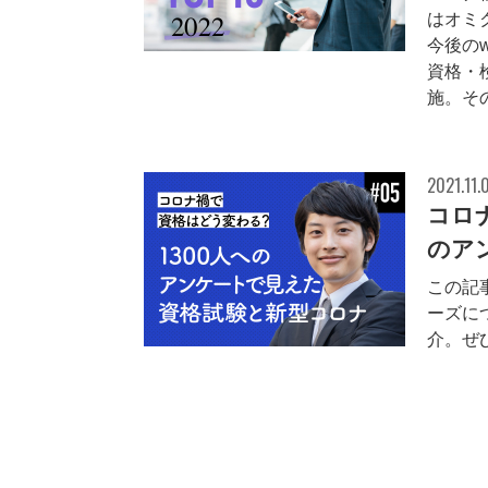
はオミ
今後のw
資格・
施。その
2021.11.
コロ
のア
この記
ーズに
介。ぜ