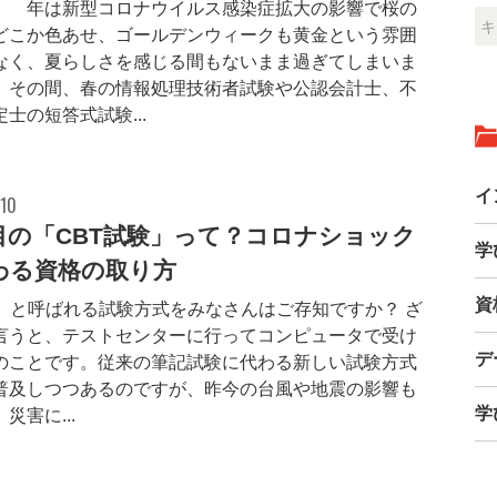
0年は新型コロナウイルス感染症拡大の影響で桜の
どこか色あせ、ゴールデンウィークも黄金という雰囲
なく、夏らしさを感じる間もないまま過ぎてしまいま
。その間、春の情報処理技術者試験や公認会計士、不
士の短答式試験...
イ
.10
目の「CBT試験」って？コロナショック
学
わる資格の取り方
資
T」と呼ばれる試験方式をみなさんはご存知ですか？ ざ
言うと、テストセンターに行ってコンピュータで受け
デ
のことです。従来の筆記試験に代わる新しい試験方式
普及しつつあるのですが、昨今の台風や地震の影響も
学
災害に...