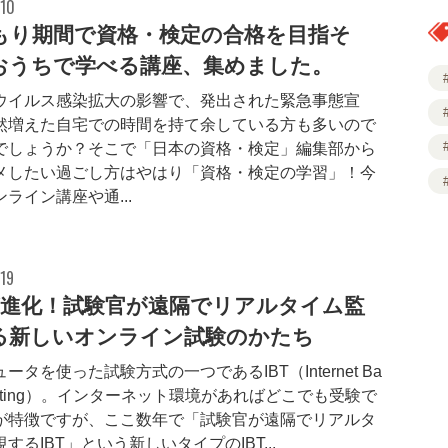
.10
もり期間で資格・検定の合格を目指そ
おうちで学べる講座、集めました。
ウイルス感染拡大の影響で、発出された緊急事態宣
然増えた自宅での時間を持て余している方も多いので
でしょうか？そこで「日本の資格・検定」編集部から
メしたい過ごし方はやはり「資格・検定の学習」！今
ライン講座や通...
19
Tが進化！試験官が遠隔でリアルタイム監
る新しいオンライン試験のかたち
ータを使った試験方式の一つであるIBT（Internet Ba
Testing）。インターネット環境があればどこでも受験で
が特徴ですが、ここ数年で「試験官が遠隔でリアルタ
するIBT」という新しいタイプのIBT...