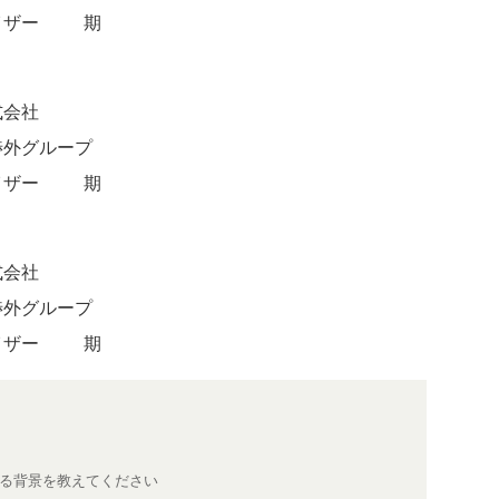
イザー41期
式会社
渉外グループ
イザー29期
式会社
渉外グループ
イザー22期
る背景を教えてください