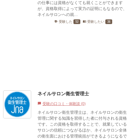
の仕事には資格がなくても就くことができます
が、資格取得によって実力の証明にもなるので、
ネイルサロンへの就...
52
36
受験した
受験したい
school
menu_book
ネイルサロン衛生管理士
受験の口コミ・体験談 (0)
chat_bubble
ネイルサロン衛生管理士は、ネイルサロンの衛生
管理に関する知識を習得した者に付与される資格
です。この資格を取得することで、就業している
サロンの信頼につながるほか、ネイルサロン全体
の衛生面における管理統括ができるようになるで