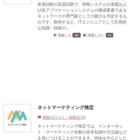
術者試験の高度試験で、情報システムの基盤およ
び各アプリケーションシステムの構成要素である
ネットワークの専門家としての能力を判定するも
のです。取得すると、ITエンジニアとして応用的
な知識・技能の...
142
93
受験した
受験したい
school
menu_book
ネットマーケティング検定
受験の口コミ・体験談 (2)
chat_bubble
ネットマーケティング検定では、インターネッ
ト・マーケティング全般の基本知識や方法論など
を身につけることができます。Webを中心とした