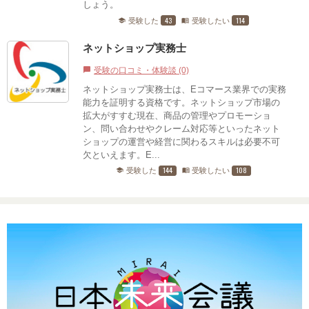
しょう。
43
114
受験した
受験したい
school
menu_book
ネットショップ実務士
受験の口コミ・体験談 (0)
chat_bubble
ネットショップ実務士は、Eコマース業界での実務
能力を証明する資格です。ネットショップ市場の
拡大がすすむ現在、商品の管理やプロモーショ
ン、問い合わせやクレーム対応等といったネット
ショップの運営や経営に関わるスキルは必要不可
欠といえます。E...
144
108
受験した
受験したい
school
menu_book