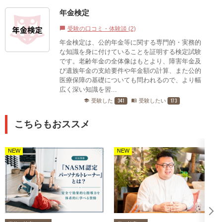
年金検定
受験の口コミ・体験談 (2)
chat_bubble
年金検定は、公的年金等に関する専門的・実務的
な知識を身に付けていることを証明する検定試験
です。老齢年金の全体像はもとより、障害年金及
び遺族年金の支給要件や年金額の計算、また公的
医療保障の基礎についても問われるので、より幅
広く深い知識を習...
341
173
受験した
受験したい
school
menu_book
こちらもおススメ
NEW
NEW