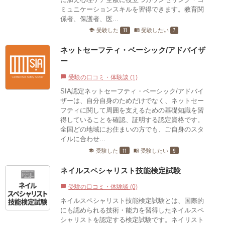
ミュニケーションスキルを習得できます。教育関
係者、保護者、医...
11
7
受験した
受験したい
school
menu_book
ネットセーフティ・ベーシック/アドバイザ
ー
受験の口コミ・体験談 (1)
chat_bubble
SIA認定ネットセーフティ・ベーシック/アドバイ
ザーは、自分自身のためだけでなく、ネットセー
フティに関して周囲を支えるための基礎知識を習
得していることを確認、証明する認定資格です。
全国どの地域にお住まいの方でも、ご自身のスタ
イルに合わせ...
11
9
受験した
受験したい
school
menu_book
ネイルスペシャリスト技能検定試験
受験の口コミ・体験談 (0)
chat_bubble
ネイルスペシャリスト技能検定試験とは、国際的
にも認められる技術・能力を習得したネイルスペ
シャリストを認定する検定試験です。ネイリスト