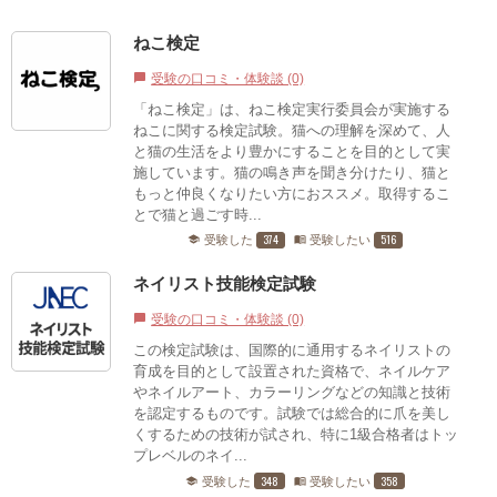
ねこ検定
受験の口コミ・体験談 (0)
chat_bubble
「ねこ検定」は、ねこ検定実行委員会が実施する
ねこに関する検定試験。猫への理解を深めて、人
と猫の生活をより豊かにすることを目的として実
施しています。猫の鳴き声を聞き分けたり、猫と
もっと仲良くなりたい方におススメ。取得するこ
とで猫と過ごす時...
374
516
受験した
受験したい
school
menu_book
ネイリスト技能検定試験
受験の口コミ・体験談 (0)
chat_bubble
この検定試験は、国際的に通用するネイリストの
育成を目的として設置された資格で、ネイルケア
やネイルアート、カラーリングなどの知識と技術
を認定するものです。試験では総合的に爪を美し
くするための技術が試され、特に1級合格者はトッ
プレベルのネイ...
348
358
受験した
受験したい
school
menu_book