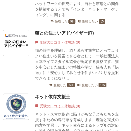
ネットワークの拡充により、自社と市場との関係
を構築するうえでも「インターネット・マーケテ
ィング」に関する...
99
55
受験した
受験したい
school
menu_book
猫との住まいアドバイザー(R)
受験の口コミ・体験談 (0)
chat_bubble
猫の特性を理解し、猫と暮らす施主にとってより
よい住まいを提案できる者として、一般社団法人
日本ライフスタイル協会が認定する資格です。猫
を中心とした住まいの特性を学び、猫も人も「快
適」に「安心」して暮らせる住まいづくりを提案
できるようになり...
170
185
受験した
受験したい
school
menu_book
ネット依存支援士
受験の口コミ・体験談 (0)
chat_bubble
ネット・スマホ依存に陥りがちな子どもたちを支
援するための専門家を育成します。理論と実技の
両方を学習し、ネット依存によるトラブルの対応
に加え心理ケア全般に役立つカウンセリング・コ