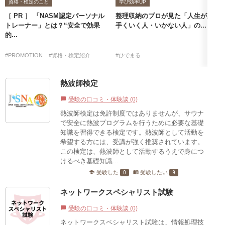
資格・検定のこと
学び効率UP
［ PR ］ 「NASM認定パーソナル
整理収納のプロが見た「人生が上
トレーナー」とは？“安全で効果
手くいく人・いかない人」の...
的...
#PROMOTION
#資格・検定紹介
#ひでまる
熱波師検定
受験の口コミ・体験談 (0)
chat_bubble
熱波師検定は免許制度ではありませんが、サウナ
で安全に熱波プログラムを行うために必要な基礎
知識を習得できる検定です。熱波師として活動を
希望する方には、受講が強く推奨されています。
この検定は、熱波師として活動するうえで身につ
けるべき基礎知識...
0
9
受験した
受験したい
school
menu_book
ネットワークスペシャリスト試験
受験の口コミ・体験談 (0)
chat_bubble
ネットワークスペシャリスト試験は、情報処理技