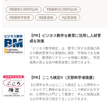
#受験料3,000円以内
#受験料10,000円以内
#受験料学割有
#国家資格
#必置資格
【PR】ビジネス数学を教育に活用し人材育
成を加速
「ビジネス数学検定」は、数字に対する意識の高
さや数的思考力を客観的に測定・可視化できる検
定です。数理的リテラシーを明確に把握し、学習
成果の見える化や教育改善に活用できます。
【PR】こころ検定®（文部科学省後援）
【心理学を学ぶならこころ検定】もし心理学やメ
ンタルケアに興味があるならこころ検定がおすす
め。心理学の入門として最適で、学んだ知識は誰
もが日常生活で役立てることができます。