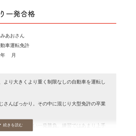
り一発合格
起床し弁当を作り、電車の中で勉強をして、2
した。
として高校に入学したので定期テストでも手を抜
あみあおさん
したくないという気持ちからも、かなりのプレッ
自動車運転免許
2年9月
、参考書を買ってくれた母と、離婚したため一緒
接前にメールで応援してくれた父のおかげだと心
、より大きくより重く制限なしの自動車を運転し
え、中間テストではクラス40人中2位、学年約
ラス1位、学年5位、内申点3位の成績を収め
じさんばっかり。その中に混じり大型免許の卒業
をやめない人生にしたいと考えているので、11
とミスが出来ない一発勝負。練習ではあまり上手
級取得を目標として今勉強を頑張っています。
最大の集中が出来ました。