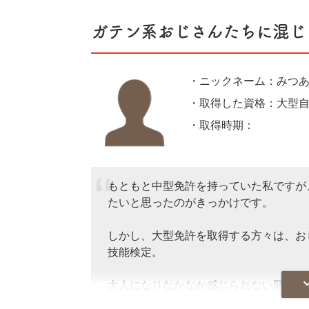
ガテン系おじさんたちに混じ
私はバスケ部に入っているため、6時に
0時頃部活を終え帰宅し勉強をしていま
我が家は借金もあり貧しいため、奨学生
・ニックネーム：みつ
くことはできず、検定の受験料を無駄に
・取得した資格：大型
シャーと焦りがありました。
・取得時期：202
しかし、この日々を乗り越えられたのは
に住んではいないけれどテスト週間や面
の底から思います。
もともと中型免許を持っていた私ですが
たいと思ったのがきっかけです。
漢検準2級合格、英検準2級合格に加
410人中12位、期末テストではク
しかし、大型免許を取得する方々は、お
ることができました。
技能検定。
私は常に向上心を持ち、努力をすること
大人になりなかなか感じられない緊張感
月頃には漢検2級取得、年始には英検2
くなかった縦列駐車も完璧に駐車でき、