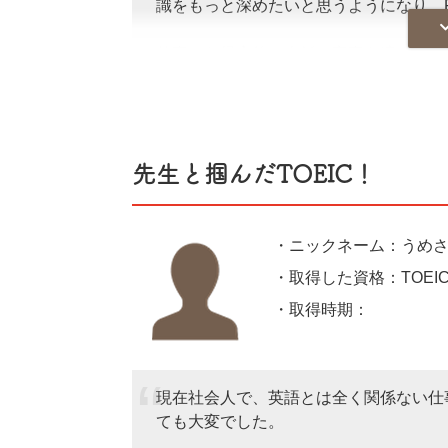
識をもっと深めたいと思うようになり、
仕事から帰宅後、夕飯と家事を済ませた
しました。とにかくテキストと問題集を
ました。途中、転職活動もしたので、勉
かな時間を見つけては勉強を継続しまし
味を持った人事労務の仕事にも転職でき
先生と掴んだTOEIC！
今後は転職先で人事労務の仕事をしつつ
何年かかってでも合格を目指し、定年後
・ニックネーム：うめ
資格取得は条件に制限がない限り、誰で
・取得した資格：TOEIC(
力次第で道は切り開けます。資格取得を
・取得時期：202
や老後が不安な日々でしたが、将来の展
現在社会人で、英語とは全く関係ない仕
ても大変でした。