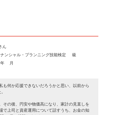
実感しました。検定員からの「合格」の言葉に心
ペで育児し、勿論家事も……。
。その後、無事に申請し、免許を取得しました。
さん
ナンシャル・プランニング技能検定 2級
2年9月
私も何か応援できないだろうかと思い、以前から
た。
。その後、円安や物価高になり、家計の見直しを
場で上司と資産運用について話すうち、お金の知