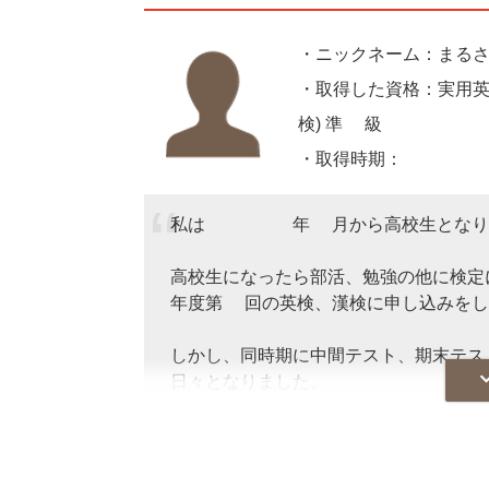
・ニックネーム：まる
・取得した資格：実用英語
検) 準2級
・取得時期：2022
私は2022年4月から高校生となり
高校生になったら部活、勉強の他に検
年度第1回の英検、漢検に申し込みをし
しかし、同時期に中間テスト、期末テス
日々となりました。
5月10日からテスト週間で17日～
準2級1次試験、6月17日には漢検
30日に期末テストを行いました。