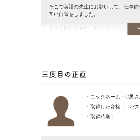
そこで英語の先生にお願いして、仕事前
互い自習をしました。
とても怖い先生だったので、それが逆に
裏切るわけにはいかない！と自分を奮い
結果、初めての受験は555点だった
た！ またおかげでとても怖かった先生と
三度目の正直
現在は英検一級目指して頑張っています
・ニックネーム：C男さ
・取得した資格：ITパスポ
・取得時期：202