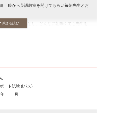
朝6時から英語教室を開けてもらい毎朝先生とお
プレッシャーになり、どんなに朝眠くても先生を
立たせて継続することができました。
のですが、865点まで伸ばすことができまし
もすこし仲良くなれた気がします(笑)
！
ん
ート試験 (iパス)
2年12月