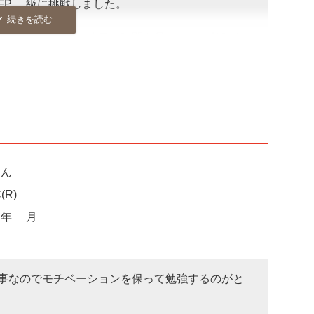
FP2級に挑戦しました。
ら毎日コツコツ、休日も時間を見つけては勉強を
ひたすら読んで解いての繰り返しを4カ月間行い
強時間の確保が難しい時期もありましたが、わず
た。結果、FP2級も合格し、資格取得を通じて興
ました。
社会保険労務士の資格試験に挑戦する予定です。
は社労士として独立開業したいと考えています。
さん
もいつでも挑戦は可能です。やる気さえあれば努
R)
通じ、人生設計が大きく変わりました。コロナ禍
2年8月
望が明るく楽しみになりました。
事なのでモチベーションを保って勉強するのがと