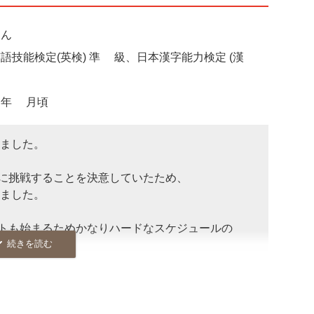
さん
技能検定(英検) 準2級、日本漢字能力検定 (漢
年6月頃
ました。
定に挑戦することを決意していたため、2022
ました。
トも始まるためかなりハードなスケジュールの
20日に中間テスト、1週間後の28日に英検
準2級、20日からテスト週間で、27日～