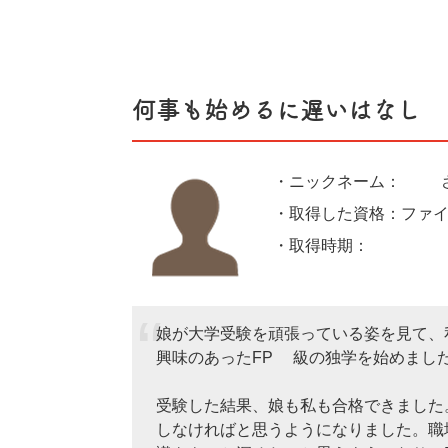
大人になっても日々勉強、挑戦なんだと
の中でガッツポーズをしちゃいました。
何事も始めるに遅いはなし
仕事フルタイムの3人の子どもをワンオ
やれば出来る事を周りに伝えられました
・ニックネーム：47
そんなの私の職業は保育士です。
・取得した資格：ファイ
・取得時期：202
娘が大学受験を頑張っている姿を見て、
興味のあったFP3級の独学を始めまし
受験した結果、娘も私も合格できました
しなければと思うようになりました。職