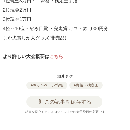
1位現金3万円・「資格・検定王」盾
2位現金2万円
3位現金1万円
4位～10位・ぞろ目賞 ・完走賞 ギフト券1,000円分
しか犬賞しか犬グッズ(非売品)
より詳しい大会概要は
こちら
関連タグ
#キャンペーン情報
#資格・検定王
attach_file
この記事を保存する
記事を保存するにはログインまたは会員登録が必要です